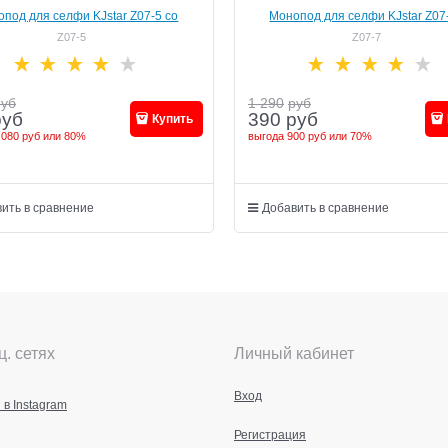
под для селфи KJstar Z07-5 cо
Монопод для селфи KJstar Z07
строенной Bluetooth кнопкой
встроенной кнопкой
Z07-5
Z07-7
руб
1 290
руб
руб
390
руб
Купить
 080 руб
или
80%
выгода
900 руб
или
70%
ить в сравнение
Добавить в сравнение
ц. сетях
Личный кабинет
Вход
 в Instagram
Регистрация