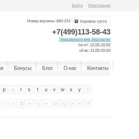
Войти
Регистрация
Номер корзины: 890-251
Корзина:
пусто
+7(499)113-58-43
Перезвоните мне бесплатно
пн-пт: 10.00-20.00
сб-вс: 11.00-20.00
ки
Бонусы
Блог
О нас
Контакты
p
q
r
s
t
u
v
w
x
y
z
т
у
ф
х
ц
ч
ш
щ
э
ю
я