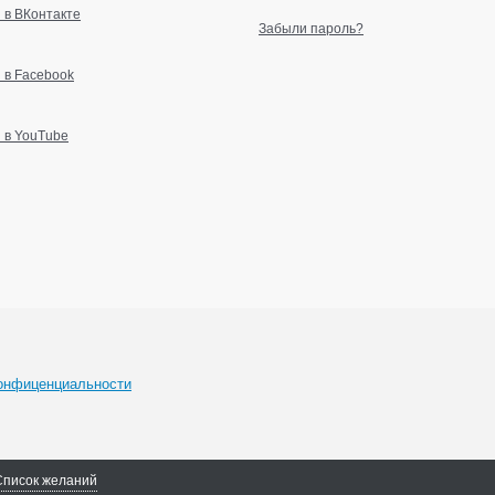
 в ВКонтакте
Забыли пароль?
 в Facebook
 в YouTube
онфиценциальности
Список желаний