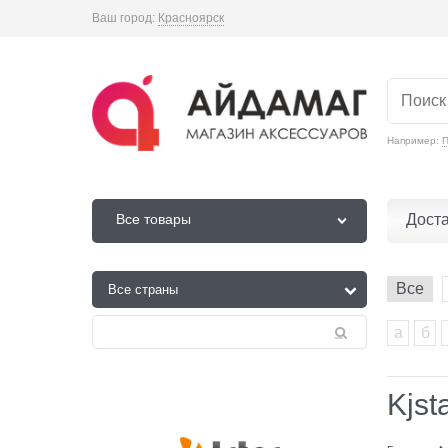
Ваш город:
Красноярск
Например:
П
Дост
Все товары
Все
а
б
Kjst