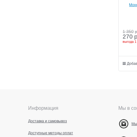
Моно
в
1 350
270
выгода
1
Добав
Информация
Мы в со
Доставка и самовывоз
Мы
Доступные методы оплат