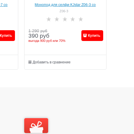
-7 со
Монопод для селфи KJstar Z06-3 cо
встроенной Bluetooth кнопкой
Z06-3
1 290
руб
390
руб
Купить
Купить
выгода
900 руб
или
70%
Добавить в сравнение