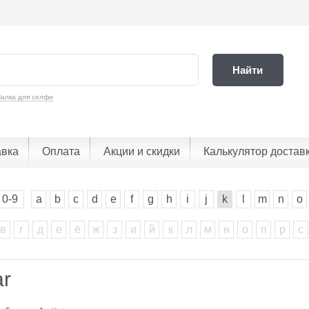
Найти
алка для селфи
авка
Оплата
Акции и скидки
Калькулятор достав
0-9
a
b
c
d
e
f
g
h
i
j
k
l
m
n
o
в
г
д
е
ё
ж
з
и
й
к
л
м
н
о
п
р
с
ar