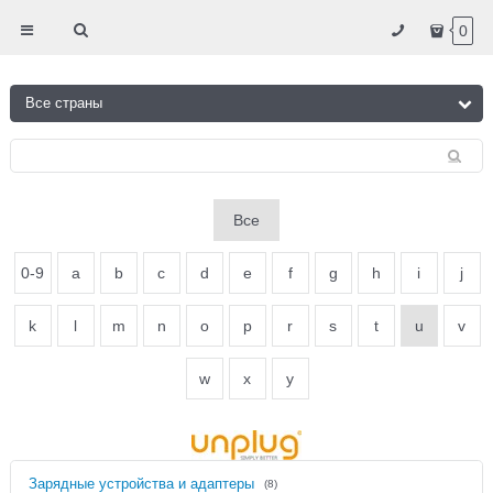
0
Все
0-9
a
b
c
d
e
f
g
h
i
j
k
l
m
n
o
p
r
s
t
u
v
w
x
y
Зарядные устройства и адаптеры
(8)