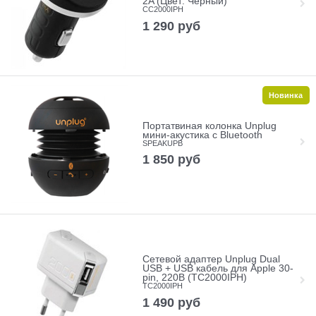
2A (Цвет: Чёрный)
CC2000IPH
1 290
руб
Новинка
Портатвиная колонка Unplug
мини-акустика с Bluetooth
SPEAKUPB
1 850
руб
Сетевой адаптер Unplug Dual
USB + USB кабель для Apple 30-
pin, 220B (TC2000IPH)
TC2000IPH
1 490
руб