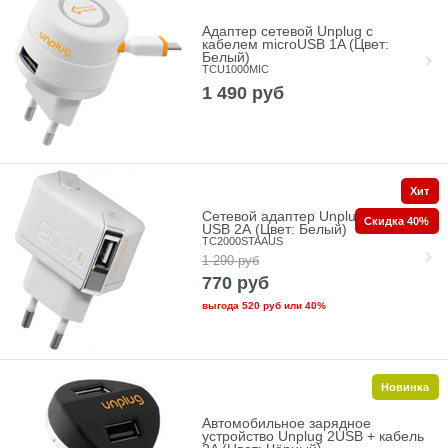
Адаптер сетевой Unplug с
кабелем microUSB 1A (Цвет:
Белый)
TCU1000MIC
1 490
руб
Хит
Сетевой адаптер Unplug Dual
Скидка 40%
USB 2А (Цвет: Белый)
TC2000STAAUS
1 290
руб
770
руб
выгода
520 руб
или
40%
Новинка
Автомобильное зарядное
устройство Unplug 2USB + кабель