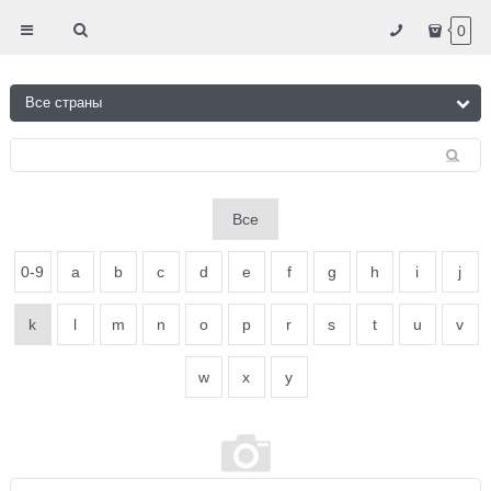
0
Все
0-9
a
b
c
d
e
f
g
h
i
j
k
l
m
n
o
p
r
s
t
u
v
w
x
y