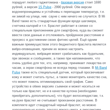
порадует любого гаджетомана -
базовая версия
стоит 1690
рублей, а версия
1S Pulse
- 2990 рублей. Обе версии
водонепроницаемы и устойчивы к перепадам температур, т.е.
ни зимой на улице, нив сауне с ним ничего не случится. В Mi
Band также есть стандартные функции вроде шагомера,
счетчика калорий и т.п. Браслет работает в связке со
специальным приложением для смартфона, куда вы сможет
ввести свои данные и отслеживать пройденное расстояние и
прогресс в достижении своих фитнес-целей. Ещё одним
важным преимуществом этого бюджетного браслета является
вибро-оповещения, причем их можно настроить
индивидуально, вибрация может срабатывать как будильник,
при звонках и сообщениях, а также при напоминаниях, что
очень удобно для тех, кто, например, принимает лекарства оп
часам, а экран смартфона не всегда перед глазами. В
Mi Band
Pulse
также есть специальный датчик, который просвечивает
кожу и может считать пульс, а также мониторить качество сна,
что может помочь оптимизировать свой график. Само
устройство в обеих версиях съемное и может носиться не
только как браслет, но и в качестве кулона (необходимо
приобретать дополнительно), что будет велосипедистам, т.к.
на руке браслет не считывает проеханное расстояние. В
комплекте идет стандартный черный браслет, но можно
дополнительно купить другого яркого цвета, в перспективе