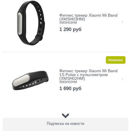
Фитнес трекер Xiaomi Mi Band
(XMSH03HM)
XMSH03HM
1 290
руб
Новинка
Фитнес трекер Xiaomi Mi Band
1S Pulse с пульсометром
(XMSH02HM)
XMSH02HM
1 690
руб
Новинка
Подписка на новости
Внешний аккумулятор Xiaomi