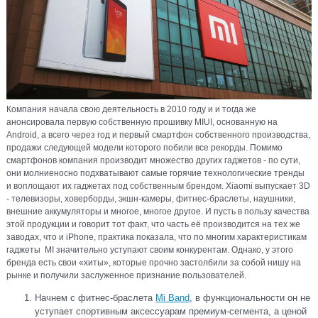
Компания начала свою деятельность в 2010 году и и тогда же
анонсировала первую собственную прошивку MIUI, основанную на
Android, а всего через год и первый смартфон собственного производства,
продажи следующей модели которого побили все рекорды. Помимо
смартфонов компания производит множество других гаджетов - по сути,
они молниеносно подхватывают самые горячие технологические тренды
и воплощают их гаджетах под собственным брендом. Xiaomi выпускает 3D
- телевизоры, ховерборды, экшн-камеры, фитнес-браслеты, наушники,
внешние аккумуляторы и многое, многое другое. И пусть в пользу качества
этой продукции и говорит тот факт, что часть её производится на тех же
заводах, что и iPhone, практика показала, что по многим характеристикам
гаджеты MI значительно уступают своим конкурентам. Однако, у этого
бренда есть свои «хиты», которые прочно застолбили за собой нишу на
рынке и получили заслуженное признание пользователей.
Начнем с фитнес-браслета
Mi Band
, в функциональности он не
уступает спортивным аксессуарам премиум-сегмента, а ценой