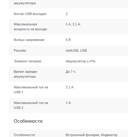
аккумулятора:
Кол-во USB выходов:
2
Максимальная
1 А, 2.1 А
мощность на выходе:
Вх/вых напряжение:
5 В
Разъём:
miniUSB, USB
Элемент питания:
Аккумулятор Li-Pol
Время зарядки
До 7 ч.
аккумулятора:
Максимальный ток на
2.1 А
USB 1
Максимальный ток на
1 А
USB 2
Особенности:
Особенности:
Встроенный фонарик, Индикатор