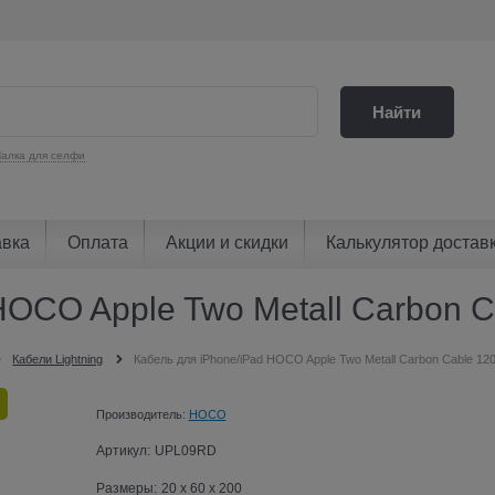
Найти
алка для селфи
авка
Оплата
Акции и скидки
Калькулятор достав
HOCO Apple Two Metall Carbon 
Кабели Lightning
Кабель для iPhone/iPad HOCO Apple Two Metall Carbon Cable 12
Производитель:
HOCO
Артикул:
UPL09RD
Размеры:
20 x 60 x 200