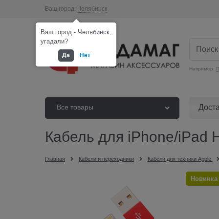
Ваш город:
Челябинск
Ваш город - Челябинск,
угадали?
Да
Нет
Например:
П
Дост
Все товары
Кабель для iPhone/iPad 
Главная
Кабели и переходники
Кабели для техники Apple
Новинка