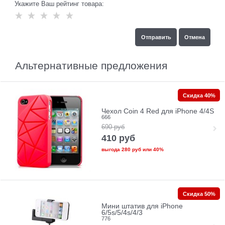
Укажите Ваш рейтинг товара:
Альтернативные предложения
Скидка 40%
Чехол Coin 4 Red для iPhone 4/4S
666
690
руб
410
руб
выгода
280 руб
или
40%
Скидка 50%
Мини штатив для iPhone
6/5s/5/4s/4/3
776