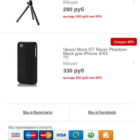
590
руб
290
руб
выгода
300 руб
или
50%
Скидка 40%
Чехол More GT Racer Phantom
Black для iPhone 4/4S
737
550
руб
330
руб
выгода
220 руб
или
40%
Мы в Вконтакте
Мы в Facebook
Мы принимаем к оплате: