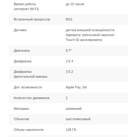
Время работы
до 10 часов
(интернет Wi-Fi)
Встроенный процессор
М10
Датчики
датчик внешней освещённости
барометр трёхосевой гироскоп
Touch ID акселерометр
Диагональ
9.7"
Диафрагма
ƒ/2.4
Диафрагма
ƒ/2.2
фронтальной камеры
Доп. возможности
Apple Pay, Siri
Количество динамиков
2
Материал
алюминий
Объектив
шестилинзовый
Объем накопителя
128 ГБ