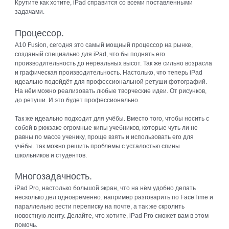
Крутите как хотите, iPad справится со всеми поставленными
задачами.
Процессор.
A10 Fusion, сегодня это самый мощный процессор на рынке,
созданый специально для iPad, что бы поднять его
производительность до нереальных высот. Так же сильно возрасла
и графическая производительность. Настолько, что теперь iPad
идеально подойдёт для профессиональной ретуши фотографий.
На нём можно реализовать любые творческие идеи. От рисунков,
до ретуши. И это будет профессионально.
Так же идеально подходит для учёбы. Вместо того, чтобы носить с
собой в рюкзаке огромные кипы учебников, которые чуть ли не
равны по массе ученику, проще взять и использовать его для
учёбы. так можно решить проблемы с усталостью спины
школьников и студентов.
Многозадачность.
iPad Pro, настолько большой экран, что на нём удобно делать
несколько дел одновременно. например разговарить по FaceTime и
параллельно вести переписку на почте, а так же скролить
новостную ленту. Делайте, что хотите, iPad Pro сможет вам в этом
помочь.