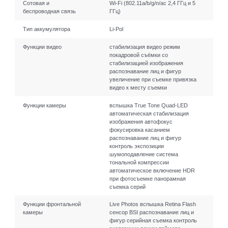
Сотовая и
Wi-Fi (802.11a/​b/​g/​n/​ac 2,4 ГГц и 5
беспроводная связь
ГГц)
Тип аккумулятора
Li-Pol
Функции видео
стабилизация видео режим
покадровой съёмки со
стабилизацией изображения
распознавание лиц и фигур
увеличение при съемке привязка
видео к месту съемки
Функции камеры
вспышка True Tone Quad-LED
автоматическая стабилизация
изображения автофокус
фокусировка касанием
распознавание лиц и фигур
контроль экспозиции
шумоподавление система
тональной компрессии
автоматическое включение HDR
при фотосъемке панорамная
съемка серий
Функции фронтальной
Live Photos вспышка Retina Flash
камеры
сенсор BSI распознавание лиц и
фигур серийная съемка контроль