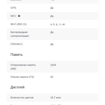
GPS:
Да
NFC:
Да
Wi-Fi (802.11):
a, b, g , n, ac
Беспроводная
Да
синхронизация:
ГЛОНАСС:
Да
Память
Оперативная память
1024
(Мб):
Объем памяти (Гб):
64
Дисплей
Количество цветов:
16,7 млн.