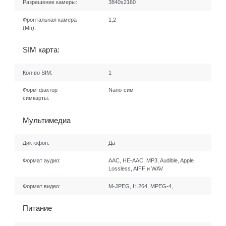
Разрешение камеры:
3840x2160
Фронтальная камера
1,2
(Мп):
SIM карта:
Кол-во SIM:
1
Форм-фактор
Nano-сим
симкарты:
Мультимедиа
Диктофон:
Да
Формат аудио:
AAC, HE-AAC, MP3, Audible, Apple
Lossless, AIFF и WAV
Формат видео:
M-JPEG, H.264, MPEG-4,
Питание