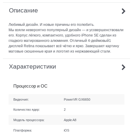
Описание
Любимый дизайн. И новые причины его полюбить.
Мы взяли невероятно популярный дизайн — и усовершенствовали
его. Корпус лёгкого, компактного, удобного iPhone SE сделан из
гладкого матированного алюминия. Отличный 4-дюймовый1
дисплей Retina показывает всё чётко и ярко. Завершают картину
матовые скошенные края и логотип из нержавеющей стали.
Характеристики
Процессор и ОС
Видеочип:
PowerVR GX6650
Количество ядер:
2
Модель процессора:
Apple A8
Платформа:
iOS