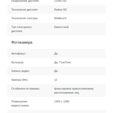
Разрешение дисплея:
1334x750
Технология дисплея:
Retina HD
Технология сенсора:
Multitouch
Тип сенсорного
Емкостный
дисплея:
Фотокамера
Автофокус:
Да
Вспышка:
Да, TrueTone
Запись видео:
Да
Камера (Мп):
12
Особенности камеры:
фокусировка прикосновением,
распознавание лиц
Разрешение
1920 x 1080
видеосъемки: