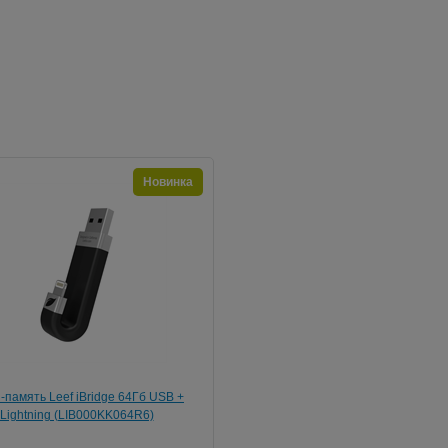
Новинка
память Leef iBridge 64Гб USB +
Lightning (LIB000KK064R6)