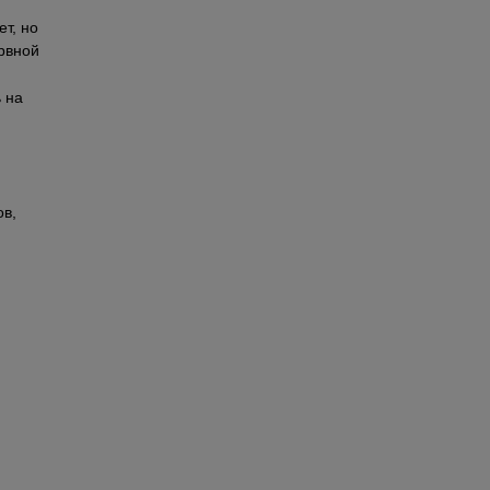
т, но 
рвной 
Максимальное удобство работы с гаджетом обеспечивает фирменное приложение, которое можно беcплатно скачать на 
в, 