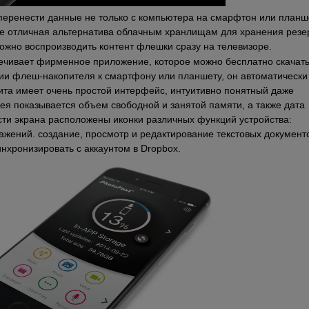
о перенести данные не только с компьютера на смарфтон или планше
кже отличная альтернатива облачным хранлищам для хранения резе
можно воспроизводить контент флешки сразу на телевизоре.
ии флеш-накопителя к смартфону или планшету, он автоматически 
ита имеет очень простой интерфейс, интуитивно понятный даже 
я показывается объем свободной и занятой памяти, а также дата 
сти экрана расположены иконки различных функций устройства: 
жений. создание, просмотр и редактирование текстовых документо
инхронизировать с аккаунтом в Dropbox.