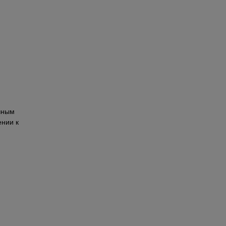
ным 
нии к 