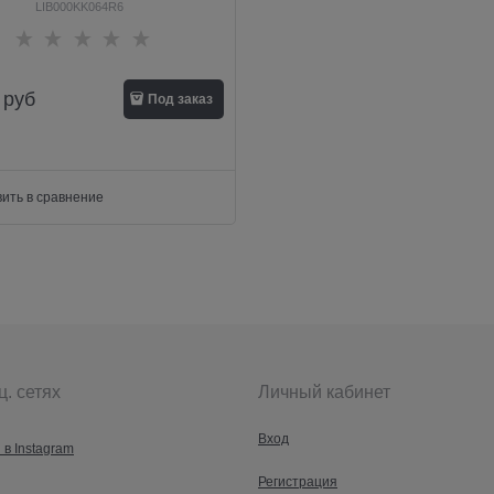
LIB000KK064R6
руб
Под заказ
ить в сравнение
ц. сетях
Личный кабинет
Вход
 в Instagram
Регистрация