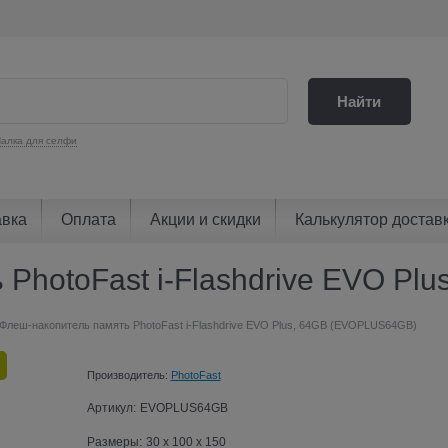
Найти
алка для селфи
авка
Оплата
Акции и скидки
Калькулятор достав
 PhotoFast i-Flashdrive EVO P
Флеш-накопитель память PhotoFast i-Flashdrive EVO Plus, 64GB (EVOPLUS64GB)
Производитель:
PhotoFast
Артикул:
EVOPLUS64GB
Размеры:
30 x 100 x 150