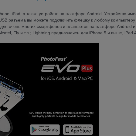
one, iPad, а также устройств на платфоре Android. Устройство име
ю USB разъема вы можете подключить флешку к любому компьютеру
 для очень многих смартфонов и планшетов на платфоре Android и
catel, Fly и т.п.; Lightning предназначен для iPhone 5 и выше, iPad 