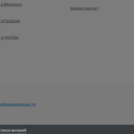
 в ВКонтакте
Забыли пароль?
 в Facebook
 в YouTube
онфиценциальности
Список желаний