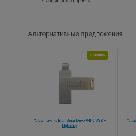
Защищается паролем
Альтернативные предложения
Новинка
Флэш-память Elari SmartDrive 64Гб USB +
Флэш-
Lightning