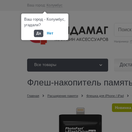
Ваш город:
Колумбус
Ваш город - Колумбус,
угадали?
Да
Нет
Например:
П
Дост
Все товары
Флеш-накопитель память
Главная
Расширение памяти
Флешка для iPhone / iPad
Новинка