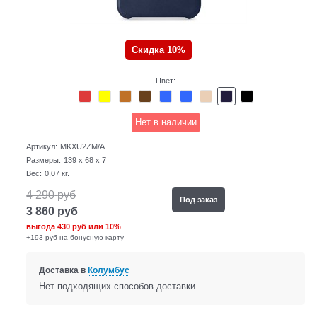
Скидка 10%
Цвет:
Нет в наличии
Артикул:
MKXU2ZM/A
Размеры:
139 x 68 x 7
Вес:
0,07
кг.
4 290
руб
Под заказ
3 860
руб
выгода
430 руб
или
10%
+193 руб на бонусную карту
Доставка в
Колумбус
Нет подходящих способов доставки