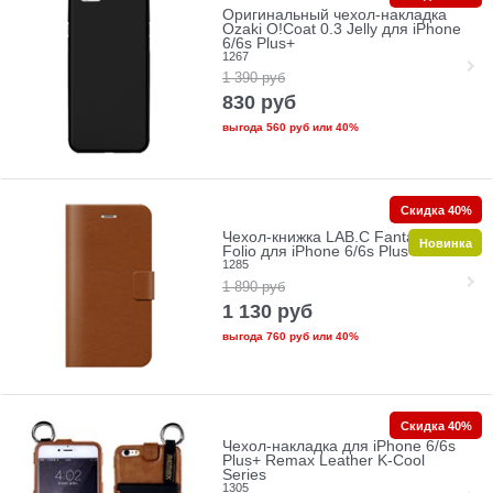
Оригинальный чехол-накладка
Ozaki O!Coat 0.3 Jelly для iPhone
6/6s Plus+
1267
1 390
руб
830
руб
выгода
560 руб
или
40%
Скидка 40%
Чехол-книжка LAB.C Fantastic 5
Новинка
Folio для iPhone 6/6s Plus+
1285
1 890
руб
1 130
руб
выгода
760 руб
или
40%
Скидка 40%
Чехол-накладка для iPhone 6/6s
Plus+ Remax Leather K-Cool
Series
1305