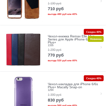
1 190
руб
710
руб
выгода
480 руб
или
40%
Скидка 40%
Чехол-книжка Remax Elle Men
Новинка
Series для Apple iPhone 6/6s
Plus+
1335
1 290
руб
770
руб
выгода
520 руб
или
40%
Скидка 40%
Чехол-накладка для iPhone 6/6s
Plus+ Macally Snap-on
1294
1 390
руб
830
руб
выгода
560 руб
или
40%