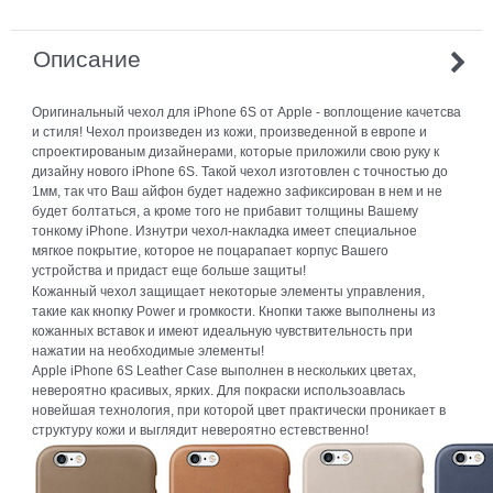
Описание
Оригинальный чехол для iPhone 6S от Apple - воплощение качетсва
и стиля! Чехол произведен из кожи, произведенной в европе и
спроектированым дизайнерами, которые приложили свою руку к
дизайну нового iPhone 6S. Такой чехол изготовлен с точностью до
1мм, так что Ваш айфон будет надежно зафиксирован в нем и не
будет болтаться, а кроме того не прибавит толщины Вашему
тонкому iPhone. Изнутри чехол-накладка имеет специальное
мягкое покрытие, которое не поцарапает корпус Вашего
устройства и придаст еще больше защиты!
Кожанный чехол защищает некоторые элементы управления,
такие как кнопку Power и громкости. Кнопки также выполнены из
кожанных вставок и имеют идеальную чувствительность при
нажатии на необходимые элементы!
Apple iPhone 6S Leather Case выполнен в нескольких цветах,
невероятно красивых, ярких. Для покраски использоавлась
новейшая технология, при которой цвет практически проникает в
структуру кожи и выглядит невероятно естевственно!