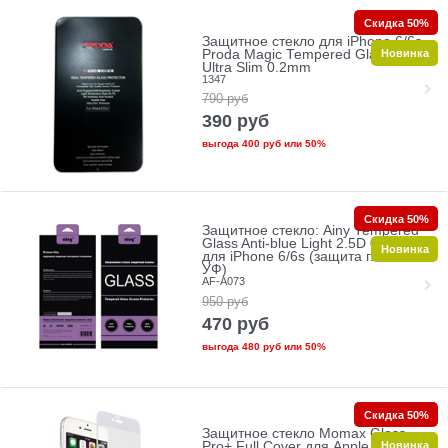
Скидка 50%
Защитное стекло для iPhone 6/6s
Новинка
Proda Magic Tempered Glass 2.5D
Ultra Slim 0.2mm
1347
790
руб
390
руб
выгода
400 руб
или
50%
Скидка 50%
Защитное стекло: Ainy Tempered
Glass Anti-blue Light 2.5D 0.33mm
Новинка
для iPhone 6/6s (защита глаз от
УФ)
AF-A073
950
руб
470
руб
выгода
480 руб
или
50%
Скидка 50%
Защитное стекло Momax Glass
Новинка
Pro+ Full Cover для Apple iPhone