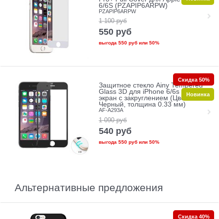
6/6S (PZAPIP6ARPW)
PZAPIP6ARPW
1 100
руб
550
руб
выгода
550 руб
или
50%
Скидка 50%
Защитное стекло Ainy Tempered
Glass 3D для iPhone 6/6s на весь
Новинка
экран с закруглением (Цвет:
Черный, толщина 0.33 мм)
AF-A293A
1 090
руб
540
руб
выгода
550 руб
или
50%
Альтернативные предложения
Скидка 40%