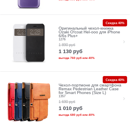
Скидка 40%
Оригинальный чехол-книжка
Ozaki O!coat Hel-ooo для iPhone
6/6s Plus+
1276
1 890
руб
1 130
руб
выгода
760 руб
или
40%
Скидка 40%
Чехол-портмоне для смартфона
Remax Pedestrian Leather Case
for Smart Phones (Size L)
1357
1 690
руб
1 010
руб
выгода
680 руб
или
40%