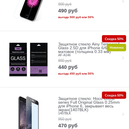
990
руб
490
руб
выгода
500 руб
или
50%
Скидка 50%
Защитное стекло Ainy Tempered
Новинка
Glass 2.5D для iPhone 6/6s
матовое (толщина 0.33 мм)
AF-A146
890
руб
440
руб
выгода
450 руб
или
50%
Скидка 50%
Защитное стекло: Hoco Ghost
series Full Original Glass 0.25mm
для iPhone 6, закрывает весь
экран(1407BLK)
1407BLK
950
руб
470
руб