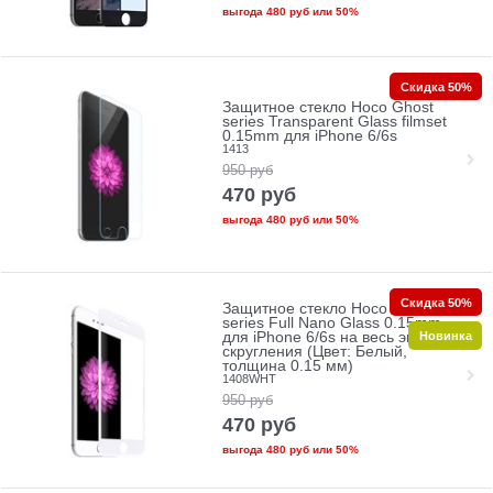
выгода
480 руб
или
50%
Скидка 50%
Защитное стекло Hoco Ghost
series Transparent Glass filmset
0.15mm для iPhone 6/6s
1413
950
руб
470
руб
выгода
480 руб
или
50%
Скидка 50%
Защитное стекло Hoco Ghost
series Full Nano Glass 0.15mm
Новинка
для iPhone 6/6s на весь экран без
скругления (Цвет: Белый,
толщина 0.15 мм)
1408WHT
950
руб
470
руб
выгода
480 руб
или
50%