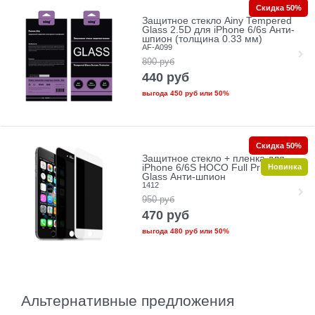
Скидка 50%
Защитное стекло Ainy Tempered
Glass 2.5D для iPhone 6/6s Анти-
шпион (толщина 0.33 мм)
AF-A099
890
руб
440
руб
выгода
450 руб
или
50%
Скидка 50%
Защитное стекло + пленка для
Новинка
iPhone 6/6S HOCO Full Privacy
Glass Анти-шпион
1412
950
руб
470
руб
выгода
480 руб
или
50%
Альтернативные предложения