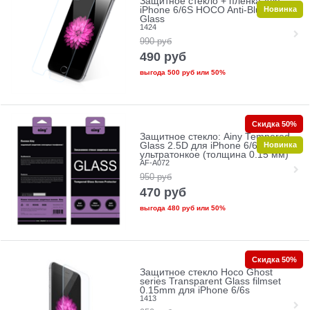
Защитное стекло + пленка для
Новинка
iPhone 6/6S HOCO Anti-Blue Ray
Glass
1424
990
руб
490
руб
выгода
500 руб
или
50%
Скидка 50%
Защитное стекло: Ainy Tempered
Новинка
Glass 2.5D для iPhone 6/6s
ультратонкое (толщина 0.15 мм)
AF-A072
950
руб
470
руб
выгода
480 руб
или
50%
Скидка 50%
Защитное стекло Hoco Ghost
series Transparent Glass filmset
0.15mm для iPhone 6/6s
1413