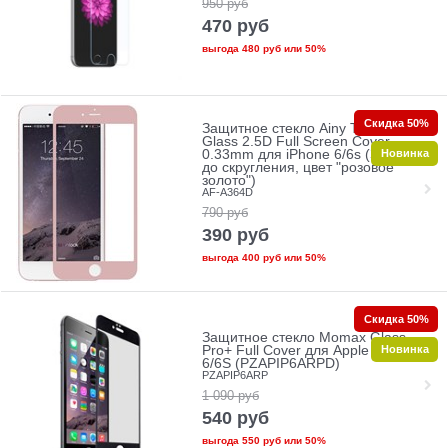
950
руб
470
руб
выгода
480 руб
или
50%
Скидка 50%
Защитное стекло Ainy Tempered
Glass 2.5D Full Screen Cover
Новинка
0.33mm для iPhone 6/6s (Защита
до скругления, цвет "розовое
золото")
AF-A364D
790
руб
390
руб
выгода
400 руб
или
50%
Скидка 50%
Защитное стекло Momax Glass
Новинка
Pro+ Full Cover для Apple iPhone
6/6S (PZAPIP6ARPD)
PZAPIP6ARP
1 090
руб
540
руб
выгода
550 руб
или
50%