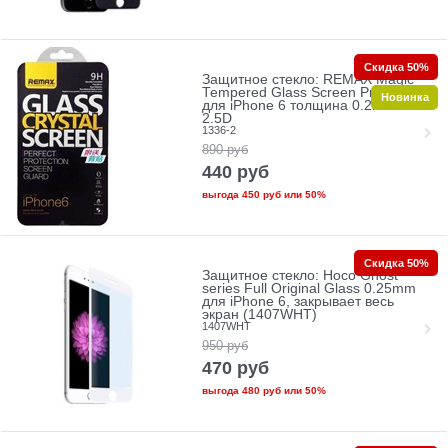
Скидка 50%
Защитное стекло: REMAX Magic
Tempered Glass Screen Protectors
Новинка
для iPhone 6 толщина 0.2mm
2.5D
1336-2
890
руб
440
руб
выгода
450 руб
или
50%
Скидка 50%
Защитное стекло: Hoco Ghost
series Full Original Glass 0.25mm
для iPhone 6, закрывает весь
экран (1407WHT)
1407WHT
950
руб
470
руб
выгода
480 руб
или
50%