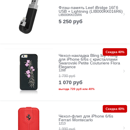
Флэш-память Leef iBridge 16Гб
USB + Lightning (LIB000KK016R6)
LIB000KK016R6
5 250
руб
Скидка 40%
Чехол-накладка Bling My Thing
для iPhone 6/6s с кристаллами
Swarovski Petite Couturiere Flora
Elegance
1288
1 790
руб
1 070
руб
выгода
720 руб
или
40%
Скидка 40%
Чехол-флип для iPhone 6/6s
Ferrari Montecarlo
1213
1 990
руб