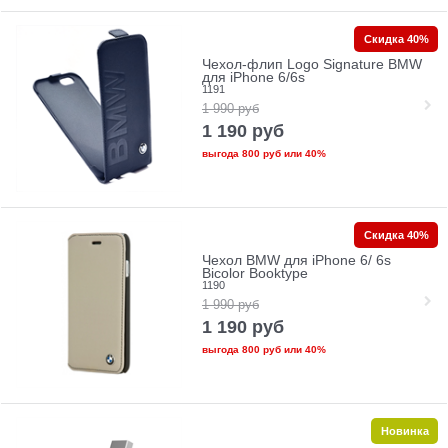
Скидка 40%
Чехол-флип Logo Signature BMW
для iPhone 6/6s
1191
1 990
руб
1 190
руб
выгода
800 руб
или
40%
Скидка 40%
Чехол BMW для iPhone 6/ 6s
Bicolor Booktype
1190
1 990
руб
1 190
руб
выгода
800 руб
или
40%
Новинка