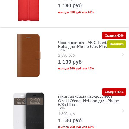
1 190
руб
выгода
800 руб
или
40%
Скидка 40%
Чехол-книжка LAB.C Fantastic 5
Новинка
Folio для iPhone 6/6s Plus+
1285
1 890
руб
1 130
руб
выгода
760 руб
или
40%
Скидка 40%
Оригинальный чехол-книжка
Ozaki O!coat Hel-ooo для iPhone
6/6s Plus+
1276
1 890
руб
1 130
руб
выгода
760 руб
или
40%