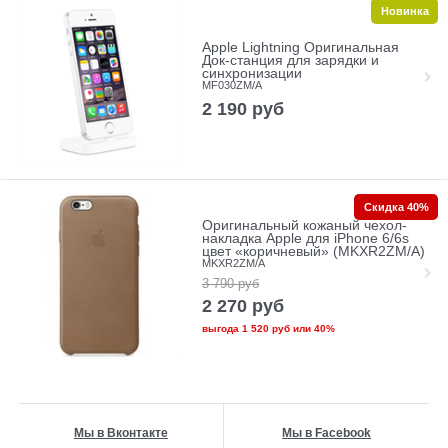
Новинка
Apple Lightning Оригинальная
Док-станция для зарядки и
синхронизации
MF030ZM/A
2 190
руб
Скидка 40%
Оригинальный кожаный чехол-
накладка Apple для iPhone 6/6s
цвет «коричневый» (MKXR2ZM/A)
MKXR2ZM/A
3 790
руб
2 270
руб
выгода
1 520 руб
или
40%
Мы в Вконтакте
Мы в Facebook