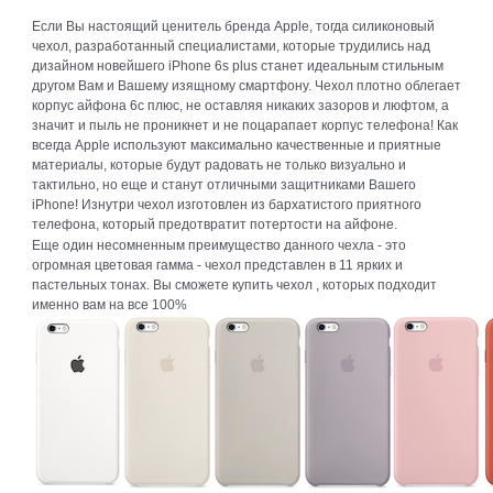
Если Вы настоящий ценитель бренда Apple, тогда силиконовый
чехол, разработанный специалистами, которые трудились над
дизайном новейшего iPhone 6s plus станет идеальным стильным
другом Вам и Вашему изящному смартфону. Чехол плотно облегает
корпус айфона 6с плюс, не оставляя никаких зазоров и люфтом, а
значит и пыль не проникнет и не поцарапает корпус телефона! Как
всегда Apple используют максимально качественные и приятные
материалы, которые будут радовать не только визуально и
тактильно, но еще и станут отличными защитниками Вашего
iPhone! Изнутри чехол изготовлен из бархатистого приятного
телефона, который предотвратит потертости на айфоне.
Еще один несомненным преимущество данного чехла - это
огромная цветовая гамма - чехол представлен в 11 ярких и
пастельных тонах. Вы сможете купить чехол , которых подходит
именно вам на все 100%