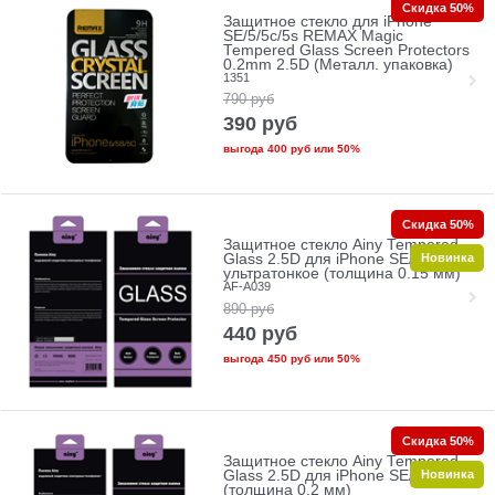
Скидка 50%
Защитное стекло для iPhone
SE/5/5c/5s REMAX Magic
Tempered Glass Screen Protectors
0.2mm 2.5D (Металл. упаковка)
1351
790
руб
390
руб
выгода
400 руб
или
50%
Скидка 50%
Защитное стекло Ainy Tempered
Новинка
Glass 2.5D для iPhone SE/5/5c/5s
ультратонкое (толщина 0.15 мм)
AF-A039
890
руб
440
руб
выгода
450 руб
или
50%
Скидка 50%
Защитное стекло Ainy Tempered
Новинка
Glass 2.5D для iPhone SE/5/5c/5s
(толщина 0.2 мм)