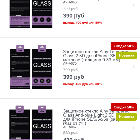
AF-A040
790
руб
390
руб
выгода
400 руб
или
50%
Скидка 50%
Защитное стекло Ainy Tempered
Новинка
Glass 2.5D для iPhone SE/5/5c/5s
матовое (толщина 0.33 мм)
AF-A070
790
руб
390
руб
выгода
400 руб
или
50%
Скидка 50%
Защитное стекло Ainy Tempered
Glass Anti-blue Light 2.5D 0.33mm
Новинка
для iPhone SE/5/5c/5s (защита
глаз от УФ)
AF-A067
850
руб