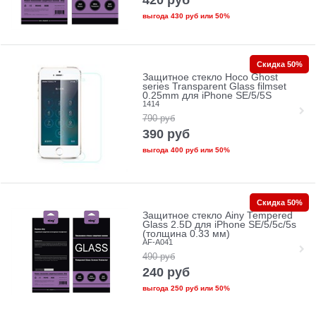
420
руб
выгода
430 руб
или
50%
Скидка 50%
Защитное стекло Hoco Ghost
series Transparent Glass filmset
0.25mm для iPhone SE/5/5S
1414
790
руб
390
руб
выгода
400 руб
или
50%
Скидка 50%
Защитное стекло Ainy Tempered
Glass 2.5D для iPhone SE/5/5c/5s
(толщина 0.33 мм)
AF-A041
490
руб
240
руб
выгода
250 руб
или
50%