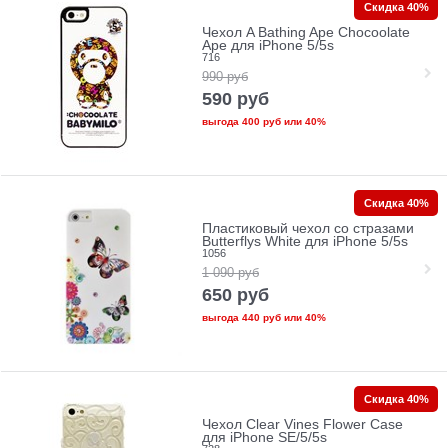
Скидка 40%
Чехол A Bathing Ape Chocoolate
Ape для iPhone 5/5s
716
990
руб
590
руб
выгода
400 руб
или
40%
Скидка 40%
Пластиковый чехол со стразами
Butterflys White для iPhone 5/5s
1056
1 090
руб
650
руб
выгода
440 руб
или
40%
Скидка 40%
Чехол Сlear Vines Flower Case
для iPhone SE/5/5s