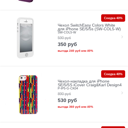
Скидка 40%
Чехол SwitchEasy Colors White
для iPhone SE/5/5s (SW-COL5-W)
SW-COL5-W
590
руб
350
руб
выгода
240 руб
или
40%
Скидка 40%
Чехол-накладка для iPhone
SE/5/5S iCover Craig&Karl Design4
P-IP5-G-CK04
890
руб
530
руб
выгода
360 руб
или
40%