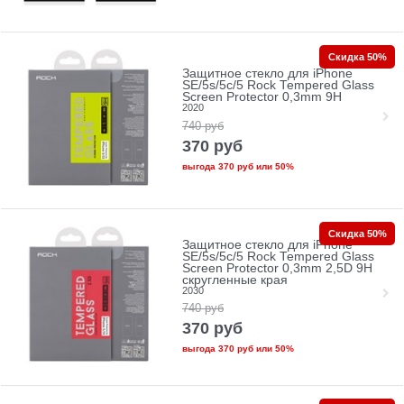
Скидка 50%
Защитное стекло для iPhone
SE/5s/5с/5 Rock Tempered Glass
Screen Protector 0,3mm 9H
2020
740
руб
370
руб
выгода
370 руб
или
50%
Скидка 50%
Защитное стекло для iPhone
SE/5s/5с/5 Rock Tempered Glass
Screen Protector 0,3mm 2,5D 9H
скругленные края
2030
740
руб
370
руб
выгода
370 руб
или
50%