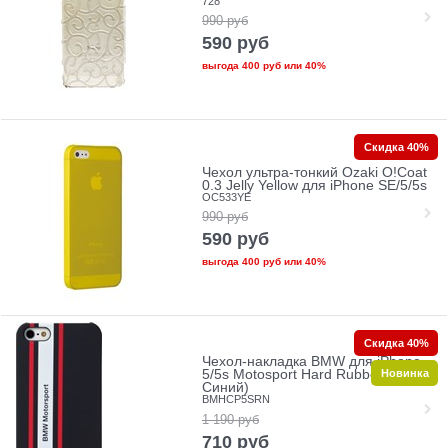
728
990
руб
590
руб
выгода
400 руб
или
40%
Скидка 40%
Чехол ультра-тонкий Ozaki O!Coat
0.3 Jelly Yellow для iPhone SE/5/5s
OC533YE
990
руб
590
руб
выгода
400 руб
или
40%
Скидка 40%
Чехол-накладка BMW для iPhone
Новинка
5/5s Motosport Hard Rubber (Цвет:
Синий)
BMHCP5SRN
1 190
руб
710
руб