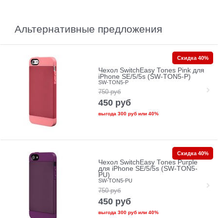
Альтернативные предложения
Скидка 40%
Чехол SwitchEasy Tones Pink для
iPhone SE/5/5s (SW-TON5-P)
SW-TON5-P
750
руб
450
руб
выгода
300 руб
или
40%
Скидка 40%
Чехол SwitchEasy Tones Purple
для iPhone SE/5/5s (SW-TON5-
PU)
SW-TON5-PU
750
руб
450
руб
выгода
300 руб
или
40%