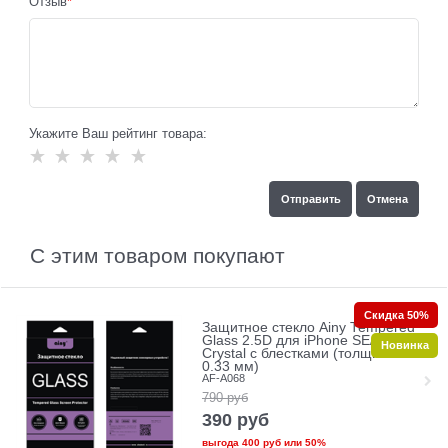
Отзыв
Укажите Ваш рейтинг товара:
С этим товаром покупают
Скидка 50%
Защитное стекло Ainy Tempered
Glass 2.5D для iPhone SE/5/5c/5s
Новинка
Crystal с блестками (толщина
0.33 мм)
AF-A068
790
руб
390
руб
выгода
400 руб
или
50%