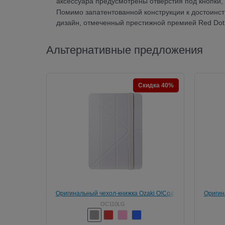
аксессуара предусмотрены отверстия под кнопки,
Помимо запатентованной конструкции к достоинст
дизайн, отмеченный престижной премией Red Dot.
Альтернативные предложения
Скидка 40%
Оригинальный чехол-книжка Ozaki O!Coat
Оригин
Slim-Y 360° для iPad 9.7" (2017/2018)/ iPad
Slim-Y 
OC110LG
Air Серый (OC110LG)