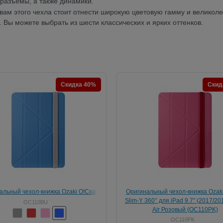
 разъемы, а также динамики.
вам этого чехла стоит отнести широкую цветовую гамму и великол
 Вы можете выбрать из шести классических и ярких оттенков.
Скидка 40%
Скид
альный чехол-книжка Ozaki O!Coat
Оригинальный чехол-книжка Ozaki
360° для iPad 9.7" (2017/2018)/ iPad
Slim-Y 360° для iPad 9.7" (2017/201
OC110BU
Air Голубой (OC110BU)
Air Розовый (OC110PK)
OC110PK