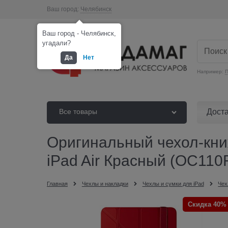
Ваш город:
Челябинск
Ваш город - Челябинск,
угадали?
Да
Нет
Например:
П
Дост
Все товары
Оригинальный чехол-книжк
iPad Air Красный (OC110
Главная
Чехлы и накладки
Чехлы и сумки для iPad
Чех
Скидка 40%