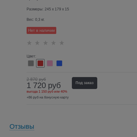
Размеры:
245 x 179 x 15
Вес:
0,3
кг.
Нет в наличии
Цвет:
2 870
руб
1 720
руб
Под заказ
выгода
1 150 руб
или
40%
+86 руб на бонусную карту
Отзывы