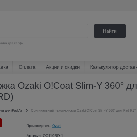
Найти
алка для селфи
авка
Оплата
Акции и скидки
Калькулятор достав
а Ozaki O!Coat Slim-Y 360° для
RD)
лы для iPad Air
Оригинальный чехол-книжка Ozaki O!Coat Slim-Y 360° для iPad 9.7"
Производитель:
Ozaki
Артикул:
OC110RD-1