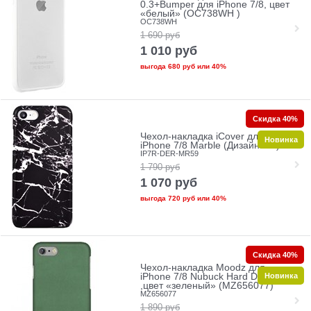
0.3+Bumper для iPhone 7/8, цвет
«белый» (OC738WH )
OC738WH
1 690
руб
1 010
руб
выгода
680 руб
или
40%
Скидка 40%
Чехол-накладка iCover для
Новинка
iPhone 7/8 Marble (Дизайн: 59)
IP7R-DER-MR59
1 790
руб
1 070
руб
выгода
720 руб
или
40%
Скидка 40%
Чехол-накладка Moodz для
Новинка
iPhone 7/8 Nubuck Hard Dublin
,цвет «зеленый» (MZ656077)
MZ656077
1 890
руб