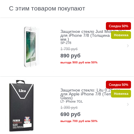
С этим товаром покупают
Скидка 50%
Защитное стекло Just Mobile Xkin
Новинка
для iPhone 7/8 (Толщина 0.33
мм.)
SP-278
1 790
руб
890
руб
выгода
900 руб
или
50%
Скидка 50%
Защитное стекло: Litu 0,26 мм
Новинка
для Apple iPhone 7/8 (Tempered
Glass)
LT- iPhone 7GL
1 390
руб
690
руб
выгода
700 руб
или
50%