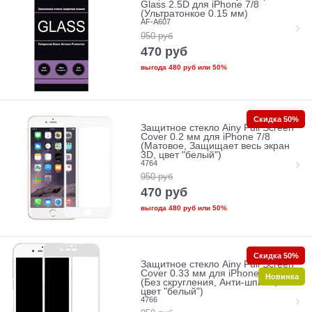
Glass 2.5D для iPhone 7/8
(Ультратонкое 0.15 мм)
AF-A607
950
руб
470
руб
выгода
480 руб
или
50%
Скидка 50%
Защитное стекло Ainy Full Screen
Cover 0.2 мм для iPhone 7/8
(Матовое, Защищает весь экран
3D, цвет "белый")
4764
950
руб
470
руб
выгода
480 руб
или
50%
Скидка 50%
Защитное стекло Ainy Full Screen
Cover 0.33 мм для iPhone 7/8
Новинка
(Без скругления, Анти-шпион,
цвет "белый")
4766