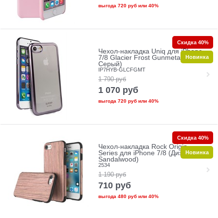
выгода
720 руб
или
40%
Скидка 40%
Чехол-накладка Uniq для iPhone
Новинка
7/8 Glacier Frost Gunmetal (Цвет:
Серый)
IP7HYB-GLCFGMT
1 790
руб
1 070
руб
выгода
720 руб
или
40%
Скидка 40%
Чехол-накладка Rock Origin
Новинка
Series для iPhone 7/8 (Дизайн:
Sandalwood)
2534
1 190
руб
710
руб
выгода
480 руб
или
40%