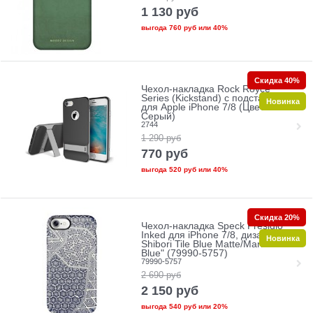
1 130
руб
выгода
760 руб
или
40%
Скидка 40%
Чехол-накладка Rock Royce
Series (Kickstand) с подставкой
Новинка
для Apple iPhone 7/8 (Цвет:
Серый)
2744
1 290
руб
770
руб
выгода
520 руб
или
40%
Скидка 20%
Чехол-накладка Speck Presidio
Inked для iPhone 7/8, дизайн
Новинка
Shibori Tile Blue Matte/Marine
Blue" (79990-5757)
79990-5757
2 690
руб
2 150
руб
выгода
540 руб
или
20%