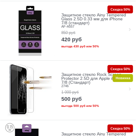
Скидка 50%
Защитное стекло Ainy Tempered
Glass 2.5D 0.33 мм для iPhone
7/8 (стандарт)
AF-A557
850
руб
420
руб
выгода
430 руб
или
50%
Скидка 50%
Защитное стекло Rock Screen
Новинка
Protector 2.5D для Apple iPhone
7/8 (Стандарт)
2746
1 000
руб
500
руб
выгода
500 руб
или
50%
Скидка 50%
Защитное стекло Ainy Tempered