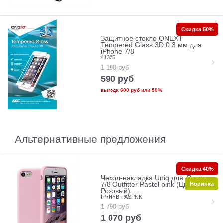
Скидка 50%
Защитное стекло ONEXT
Tempered Glass 3D 0.3 мм для
iPhone 7/8
41325
1 190
руб
590
руб
выгода
600 руб
или
50%
Альтернативные предложения
Скидка 40%
Чехол-накладка Uniq для iPhone
Новинка
7/8 Outfitter Pastel pink (Цвет:
Розовый)
IP7HYB-PASPNK
1 790
руб
1 070
руб