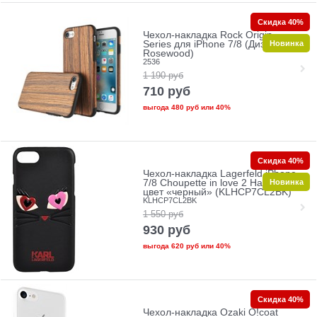
Скидка 40%
Чехол-накладка Rock Origin
Новинка
Series для iPhone 7/8 (Дизайн:
Rosewood)
2536
1 190
руб
710
руб
выгода
480 руб
или
40%
Скидка 40%
Чехол-накладка Lagerfeld iPhone
Новинка
7/8 Choupette in love 2 Hard PU,
цвет «черный» (KLHCP7CL2BK)
KLHCP7CL2BK
1 550
руб
930
руб
выгода
620 руб
или
40%
Скидка 40%
Чехол-накладка Ozaki O!coat