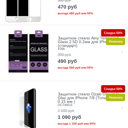
950
руб
470
руб
выгода
480 руб
или
50%
Скидка 50%
Защитное стекло Ainy Tempered
Новинка
Glass 2.5D 0.2мм для iPhone 7/8
(стандарт)
4768
990
руб
490
руб
выгода
500 руб
или
50%
Скидка 50%
Защитное стекло Ozaki O!coat U-
Новинка
Glaz для iPhone 7/8 (Толщина:
0.15 мм.)
OC744GS
2 190
руб
1 090
руб
выгода
1 100 руб
или
50%