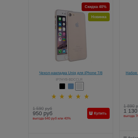
Скидка 40%
Новинка
Чехол-накладка Uniq для iPhone 7/8
Набор 
Bodycon Clear (Цвет: Прозрачный)
Jelly 
IP7HYB-BDCCLR
1 890
1 590
руб
1 130
950
руб
Купить
выгода
7
выгода
640 руб
или
40%