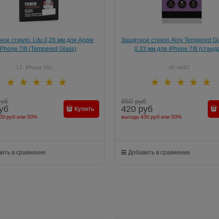
ое стекло: Litu 0,26 мм для Apple
Защитное стекло Ainy Tempered Gl
iPhone 7/8 (Tempered Glass)
0.33 мм для iPhone 7/8 (станд
LT- iPhone 7GL
AF-A557
руб
850
руб
уб
420
руб
Купить
00 руб
или
50%
выгода
430 руб
или
50%
ить в сравнение
Добавить в сравнение