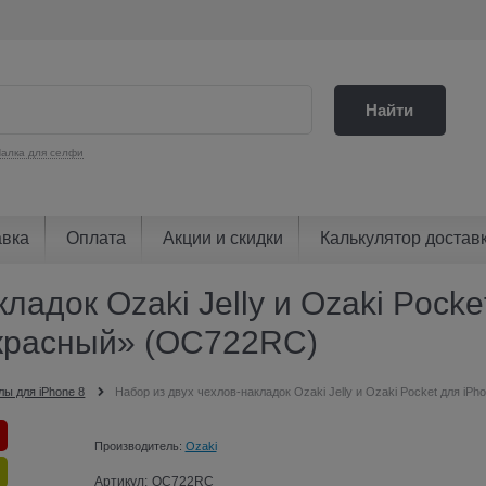
Найти
алка для селфи
авка
Оплата
Акции и скидки
Калькулятор достав
ладок Ozaki Jelly и Ozaki Pocke
 красный» (OC722RC)
лы для iPhone 8
Набор из двух чехлов-накладок Ozaki Jelly и Ozaki Pocket для iP
Производитель:
Ozaki
Артикул:
OC722RC