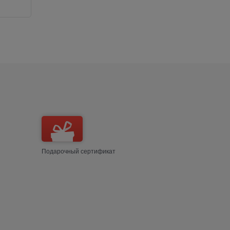
Добавить в сравнение
Добави
Подарочный сертификат