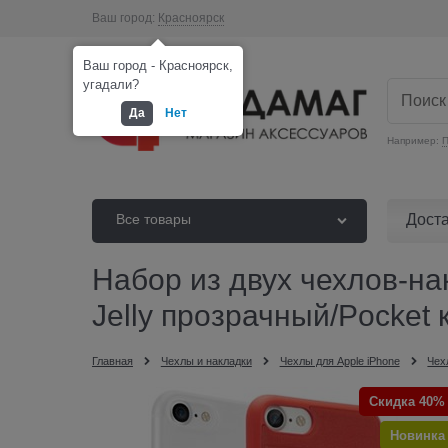
Ваш город:
Красноярск
Ваш город - Красноярск,
угадали?
Да
Нет
Например:
П
Дост
Все товары
Набор из двух чехлов-нак
Jelly прозрачный/Pocket
Главная
Чехлы и накладки
Чехлы для Apple iPhone
Чех
Скидка 40%
Новинка