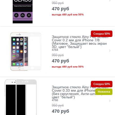
950
руб
470
руб
выгода
480 руб
или
50%
Скидка 50%
Защитное стекло Ainy Full Screen
Cover 0.2 мм для iPhone 7/8
(Матовое, Защищает весь экран
3D, цвет "белый")
4764
950
руб
470
руб
выгода
480 руб
или
50%
Скидка 50%
Защитное стекло Ainy Full Screen
Cover 0.33 мм для iPhone 7/8
Новинка
(Без скругления, Анти-шпион,
цвет "белый")
4766
950
руб
470
руб