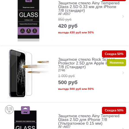
Защитное стекло Ainy Tempered
Glass 2.5D 0.33 мм для iPhone
7/8 (стандарт)
AF-A557
850
руб
420
руб
выгода
430 руб
или
50%
Скидка 50%
Защитное стекло Rock Screen
Новинка
Protector 2.5D для Apple iPhone
7/8 (Стандарт)
2746
1 000
руб
500
руб
выгода
500 руб
или
50%
Скидка 50%
Защитное стекло Ainy Tempered
Glass 2.5D для iPhone 7/8
(Ультратонкое 0.15 мм)
AF-A607