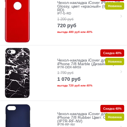
Чехол-накладка iCover iPhone 7/8
Новинка
Glossy, цвет «красный» (IP7-G-
RD)
IP7-G-RD
1 200
руб
720
руб
выгода
480 руб
или
40%
Скидка 40%
Чехол-накладка iCover для
Новинка
iPhone 7/8 Marble (Дизайн: 59)
IP7R-DER-MR59
1 790
руб
1 070
руб
выгода
720 руб
или
40%
Скидка 40%
Чехол-накладка iCover для
Новинка
iPhone 7/8 Rubber Цвет: Синий
(IP7R-RF-NV)
IP7R-RF-NV