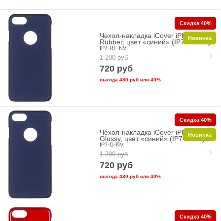
Скидка 40%
Чехол-накладка iCover iPhone 7/8
Новинка
Rubber, цвет «синий» (IP7-RF-NV)
IP7-RF-NV
1 200
руб
720
руб
выгода
480 руб
или
40%
Скидка 40%
Чехол-накладка iCover iPhone 7/8
Новинка
Glossy, цвет «синий» (IP7-G-NV)
IP7-G-NV
1 200
руб
720
руб
выгода
480 руб
или
40%
Скидка 40%