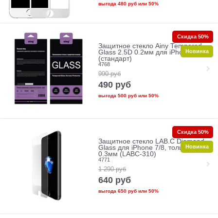
выгода
480 руб
или
50%
Скидка 50%
Защитное стекло Ainy Tempered
Новинка
Glass 2.5D 0.2мм для iPhone 7/8
(стандарт)
4768
990
руб
490
руб
выгода
500 руб
или
50%
Скидка 50%
Защитное стекло LAB.C Diamond
Новинка
Glass для iPhone 7/8, толщина
0.3мм (LABC-310)
4771
1 290
руб
640
руб
выгода
650 руб
или
50%