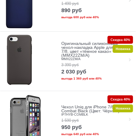
1 490
руб
890
руб
выгода
600 руб
или
40%
Скидка 40%
Оригинальный силиконовый
чехол-накладка Apple для iPhone
Новинка
7/8, цвет «тёмное какао»
(MMX22ZM/A)
MMX22ZM/A
3 390
руб
2 030
руб
выгода
1 360 руб
или
40%
Скидка 40%
Чехол Uniq для iPhone 7/8
Новинка
Combat Black (Цвет: Чёрный)
IP7HYB-COMBLK
1 590
руб
950
руб
выгода
640 руб
или
40%