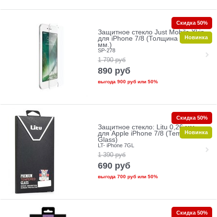
Скидка 50%
Защитное стекло Just Mobile Xkin
Новинка
для iPhone 7/8 (Толщина 0.33
мм.)
SP-278
1 790
руб
890
руб
выгода
900 руб
или
50%
Скидка 50%
Защитное стекло: Litu 0,26 мм
Новинка
для Apple iPhone 7/8 (Tempered
Glass)
LT- iPhone 7GL
1 390
руб
690
руб
выгода
700 руб
или
50%
Скидка 50%