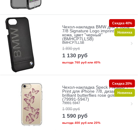
Скидка 40%
Чехол-накладка BMW для iPhone
7/8 Signature Logo imprint Hard
Новинка
кожа, цвет "черный"
(BMHCP7LLSB)
BMHCP7LLSB
1 890
руб
1 130
руб
выгода
760 руб
или
40%
Скидка 20%
Чехол-накладка Speck Presidio +
Print для iPhone 7/8, дизайн
Новинка
brilliant butterflies rose gold/clear"
(79991-5947)
79991-5947
1 990
руб
1 590
руб
выгода
400 руб
или
20%