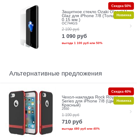
Скидка 50%
Защитное стекло Ozaki O!coat U-
Новинка
Glaz для iPhone 7/8 (Толщина:
0.15 мм.)
OC744GS
2 190
руб
1 090
руб
выгода
1 100 руб
или
50%
Альтернативные предложения
Скидка 40%
Чехол-накладка Rock Royce
Новинка
Series для iPhone 7/8 (Цвет:
Красный)
2550
1 190
руб
710
руб
выгода
480 руб
или
40%