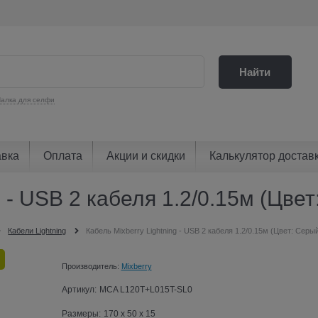
Найти
алка для селфи
авка
Оплата
Акции и скидки
Калькулятор достав
g - USB 2 кабеля 1.2/0.15м (Цве
Кабели Lightning
Кабель Mixberry Lightning - USB 2 кабеля 1.2/0.15м (Цвет: Серы
Производитель:
Mixberry
Артикул:
MCA L120T+L015T-SL0
Размеры:
170 x 50 x 15