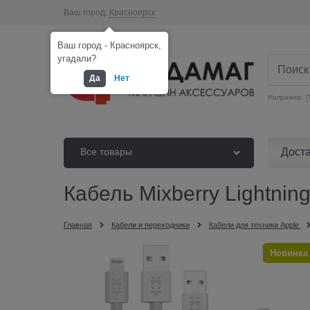
Ваш город:
Красноярск
Ваш город - Красноярск,
угадали?
Да
Нет
Например:
П
Дост
Все товары
Кабель Mixberry Lightnin
Главная
Кабели и переходники
Кабели для техники Apple
Новинка