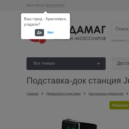
Ваш город:
Красноярск
Ваш город - Красноярск,
угадали?
Да
Нет
Например:
П
Дост
Все товары
Подставка-док станция J
Главная
Держатели и подставки
Настольные держатели
Новинка