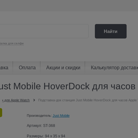
Найти
алка для селфи
авка
Оплата
Акции и скидки
Калькулятор достав
ust Mobile HoverDock для часов 
• для Apple Watch
Подставка-док станция Just Mobile HoverDock для часов Apple
Производитель:
Just Mobile
Артикул:
ST-368
Размеры:
94 x 35 x 94