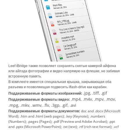
Leef iBridge также позволяет сохранять снятые камерой айфона
или айпэда фотографии и видео напрямую на флешке, не забивая
встроенную память.
В комплекте имеется специальная крышка, закрывающая оба
разъема и позволяющая подвесить iflash-drive как карабин.
.jpg, .tiff, .gif
Поддерживаемые форматы изображений:
.mp4, .m4v, .mpv, .mov,
Поддерживаемые форматы видео:
.mpg, .mkv, .wmv, .flv, .3gp, .gif, .avi
doc and .docx (Microsoft
Поддерживаемые форматы документов:
Word); .htm and .html (web pages); .key (Keynote); .numbers
(Numbers); .pages (Pages); .pdf (Preview and Adobe Acrobat); .ppt
and .pptx (Microsoft PowerPoint); .txt (text); .rtf (rich text format); .vcf