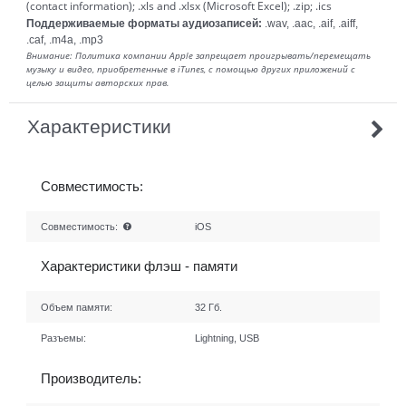
(contact information); .xls and .xlsx (Microsoft Excel); .zip; .ics
Поддерживаемые форматы аудиозаписей:
.wav, .aac, .aif, .aiff,
.caf, .m4a, .mp3
Внимание: Политика компании Apple запрещает проигрывать/перемещать
музыку и видео, приобретенные в iTunes, с помощью других приложений с
целью защиты авторских прав.
Характеристики
Совместимость:
Совместимость:
iOS
Характеристики флэш - памяти
Объем памяти:
32 Гб.
Разъемы:
Lightning, USB
Производитель: