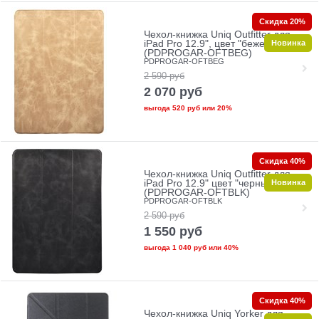
Скидка 20%
Чехол-книжка Uniq Outfitter для
Новинка
iPad Pro 12.9", цвет "бежевый"
(PDPROGAR-OFTBEG)
PDPROGAR-OFTBEG
2 590
руб
2 070
руб
выгода
520 руб
или
20%
Скидка 40%
Чехол-книжка Uniq Outfitter для
Новинка
iPad Pro 12.9" цвет "черный"
(PDPROGAR-OFTBLK)
PDPROGAR-OFTBLK
2 590
руб
1 550
руб
выгода
1 040 руб
или
40%
Скидка 40%
Чехол-книжка Uniq Yorker для