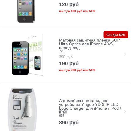
120
руб
выгода
130 руб
или
50%
Скидка 50%
Матовая защитная пленка SGP
Ultra Optics для iPhone 4/4S,
перед+зад
726
390
руб
190
руб
выгода
200 руб
или
50%
Автомобильное зарядное
устройство Yingde YD-9 IP LED
Logo Charger для iPhone / iPod /
iPad
637
890
руб