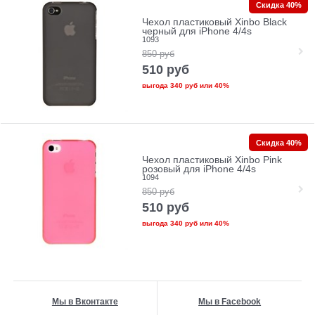
Скидка 40%
Чехол пластиковый Xinbo Black
черный для iPhone 4/4s
1093
850
руб
510
руб
выгода
340 руб
или
40%
Скидка 40%
Чехол пластиковый Xinbo Pink
розовый для iPhone 4/4s
1094
850
руб
510
руб
выгода
340 руб
или
40%
Мы в Вконтакте
Мы в Facebook