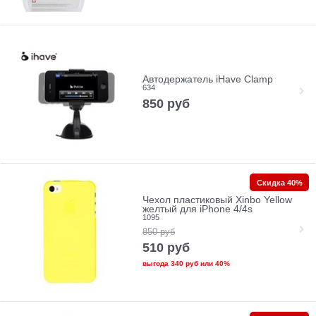
Автодержатель iHave Clamp
634
850
руб
Скидка 40%
Чехол пластиковый Xinbo Yellow
желтый для iPhone 4/4s
1095
850
руб
510
руб
выгода
340 руб
или
40%