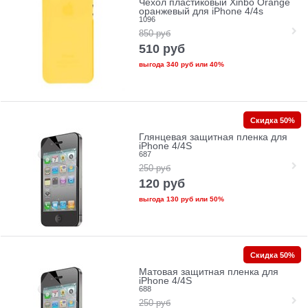
Чехол пластиковый Xinbo Orange
оранжевый для iPhone 4/4s
1096
850
руб
510
руб
выгода
340 руб
или
40%
Скидка 50%
Глянцевая защитная пленка для
iPhone 4/4S
687
250
руб
120
руб
выгода
130 руб
или
50%
Скидка 50%
Матовая защитная пленка для
iPhone 4/4S
688
250
руб