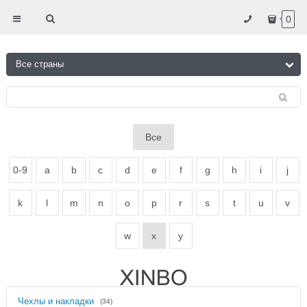
0
Все
0-9
a
b
c
d
e
f
g
h
i
j
k
l
m
n
o
p
r
s
t
u
v
w
x
y
Чехлы и накладки
(34)