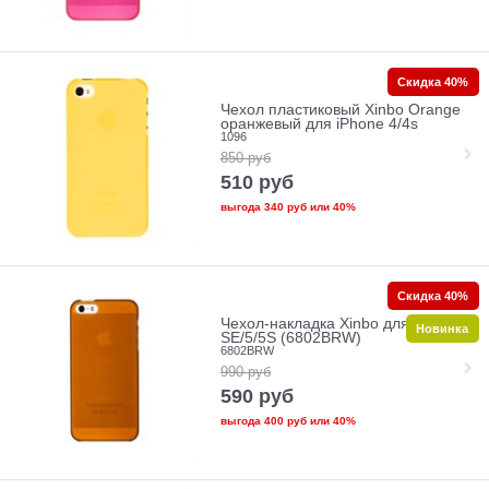
Скидка 40%
Чехол пластиковый Xinbo Orange
оранжевый для iPhone 4/4s
1096
850
руб
510
руб
выгода
340 руб
или
40%
Скидка 40%
Чехол-накладка Xinbo для iPhone
Новинка
SE/5/5S (6802BRW)
6802BRW
990
руб
590
руб
выгода
400 руб
или
40%