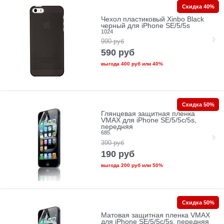
Скидка 40%
Чехол пластиковый Xinbo Black
черный для iPhone SE/5/5s
1024
990
руб
590
руб
выгода
400 руб
или
40%
Скидка 50%
Глянцевая защитная пленка
VMAX для iPhone SE/5/5c/5s,
передняя
685
390
руб
190
руб
выгода
200 руб
или
50%
Скидка 50%
Матовая защитная пленка VMAX
для iPhone SE/5/5c/5s, передняя