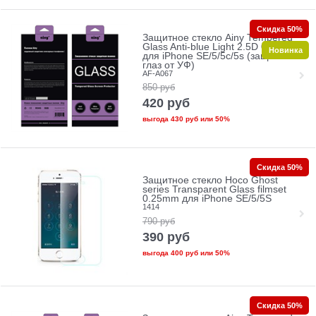
Скидка 50%
Защитное стекло Ainy Tempered
Glass Anti-blue Light 2.5D 0.33mm
Новинка
для iPhone SE/5/5c/5s (защита
глаз от УФ)
AF-A067
850
руб
420
руб
выгода
430 руб
или
50%
Скидка 50%
Защитное стекло Hoco Ghost
series Transparent Glass filmset
0.25mm для iPhone SE/5/5S
1414
790
руб
390
руб
выгода
400 руб
или
50%
Скидка 50%