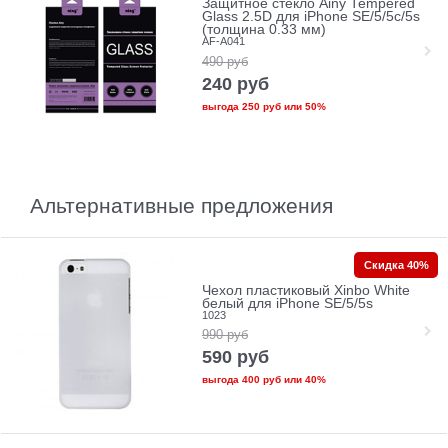
Защитное стекло Ainy Tempered
Glass 2.5D для iPhone SE/5/5c/5s
(толщина 0.33 мм)
AF-A041
490
руб
240
руб
выгода
250 руб
или
50%
Альтернативные предложения
Скидка 40%
Чехол пластиковый Xinbo White
белый для iPhone SE/5/5s
1023
990
руб
590
руб
выгода
400 руб
или
40%