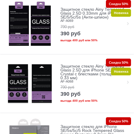
Скидка 50%
Защитное стекло Ainy Tempered
Новинка
Glass 2.5D 0.33mm для iPhone
SE/5/5c/5s (Анти-шпион)
AF-A069
790
руб
390
руб
выгода
400 руб
или
50%
Скидка 50%
Защитное стекло Ainy Tempered
Glass 2.5D для iPhone SE/5/5c/5s
Новинка
Crystal с блестками (толщина
0.33 мм)
AF-A068
790
руб
390
руб
выгода
400 руб
или
50%
Скидка 50%
Защитное стекло для iPhone
SE/5s/5с/5 Rock Tempered Glass