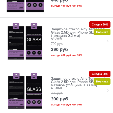
выгода
450 руб
или
50%
Скидка 50%
Защитное стекло Ainy Tempered
Новинка
Glass 2.5D для iPhone SE/5/5c/5s
(толщина 0.2 мм)
AF-A040
790
руб
390
руб
выгода
400 руб
или
50%
Скидка 50%
Защитное стекло Ainy Tempered
Новинка
Glass 2.5D для iPhone SE/5/5c/5s
матовое (толщина 0.33 мм)
AF-A070
790
руб
390
руб
выгода
400 руб
или
50%