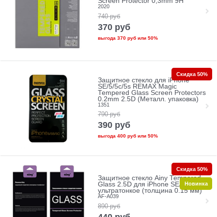
Screen Protector 0,3mm 9H
2020
740
руб
370
руб
выгода
370 руб
или
50%
Скидка 50%
Защитное стекло для iPhone
SE/5/5c/5s REMAX Magic
Tempered Glass Screen Protectors
0.2mm 2.5D (Металл. упаковка)
1351
790
руб
390
руб
выгода
400 руб
или
50%
Скидка 50%
Защитное стекло Ainy Tempered
Новинка
Glass 2.5D для iPhone SE/5/5c/5s
ультратонкое (толщина 0.15 мм)
AF-A039
890
руб
440
руб