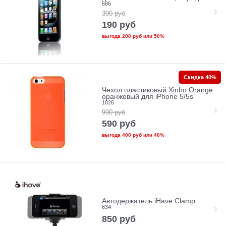
686
390
руб
190
руб
выгода
200 руб
или
50%
Скидка 40%
Чехол пластиковый Xinbo Orange
оранжевый для iPhone 5/5s
1026
990
руб
590
руб
выгода
400 руб
или
40%
Автодержатель iHave Clamp
634
850
руб