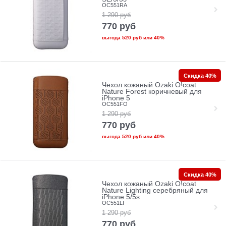
OC551RA
1 290
руб
770
руб
выгода
520 руб
или
40%
Скидка 40%
Чехол кожаный Ozaki O!coat
Nature Forest коричневый для
iPhone 5
OC551FO
1 290
руб
770
руб
выгода
520 руб
или
40%
Скидка 40%
Чехол кожаный Ozaki O!coat
Nature Lighting серебряный для
iPhone 5/5s
OC551LI
1 290
руб
770
руб