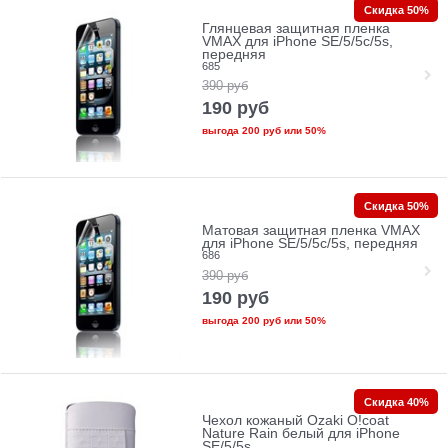
Скидка 50%
Глянцевая защитная пленка
VMAX для iPhone SE/5/5c/5s,
передняя
685
390
руб
190
руб
выгода
200 руб
или
50%
Скидка 50%
Матовая защитная пленка VMAX
для iPhone SE/5/5c/5s, передняя
686
390
руб
190
руб
выгода
200 руб
или
50%
Скидка 40%
Чехол кожаный Ozaki O!coat
Nature Rain белый для iPhone
SE/5/5s