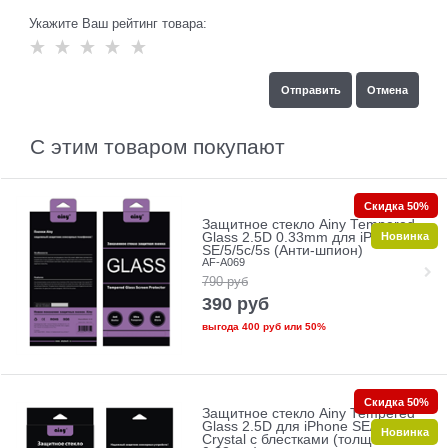
Укажите Ваш рейтинг товара:
С этим товаром покупают
Скидка 50%
Защитное стекло Ainy Tempered
Новинка
Glass 2.5D 0.33mm для iPhone
SE/5/5c/5s (Анти-шпион)
AF-A069
790
руб
390
руб
выгода
400 руб
или
50%
Скидка 50%
Защитное стекло Ainy Tempered
Glass 2.5D для iPhone SE/5/5c/5s
Новинка
Crystal с блестками (толщина