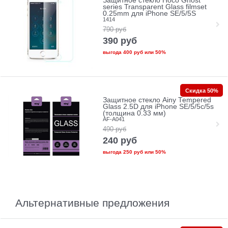
Защитное стекло Hoco Ghost
series Transparent Glass filmset
0.25mm для iPhone SE/5/5S
1414
790
руб
390
руб
выгода
400 руб
или
50%
Скидка 50%
Защитное стекло Ainy Tempered
Glass 2.5D для iPhone SE/5/5c/5s
(толщина 0.33 мм)
AF-A041
490
руб
240
руб
выгода
250 руб
или
50%
Альтернативные предложения