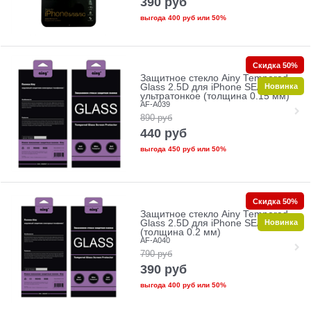
390
руб
выгода
400 руб
или
50%
Скидка 50%
Защитное стекло Ainy Tempered
Новинка
Glass 2.5D для iPhone SE/5/5c/5s
ультратонкое (толщина 0.15 мм)
AF-A039
890
руб
440
руб
выгода
450 руб
или
50%
Скидка 50%
Защитное стекло Ainy Tempered
Новинка
Glass 2.5D для iPhone SE/5/5c/5s
(толщина 0.2 мм)
AF-A040
790
руб
390
руб
выгода
400 руб
или
50%