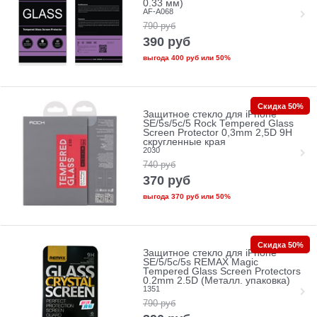
0.33 мм)
AF-A068
790
руб
390
руб
выгода
400 руб
или
50%
Скидка 50%
Защитное стекло для iPhone
SE/5s/5с/5 Rock Tempered Glass
Screen Protector 0,3mm 2,5D 9H
скругленные края
2030
740
руб
370
руб
выгода
370 руб
или
50%
Скидка 50%
Защитное стекло для iPhone
SE/5/5c/5s REMAX Magic
Tempered Glass Screen Protectors
0.2mm 2.5D (Металл. упаковка)
1351
790
руб