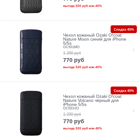
выгода
520 руб
или
40%
Скидка 40%
Чехол кожаный Ozaki O!coat
Nature Moon синий для iPhone
5/5s
OC551MO
1 290
руб
770
руб
выгода
520 руб
или
40%
Скидка 40%
Чехол кожаный Ozaki O!coat
Nature Volcano чёрный для
iPhone 5/5s
OC551VO
1 290
руб
770
руб
выгода
520 руб
или
40%