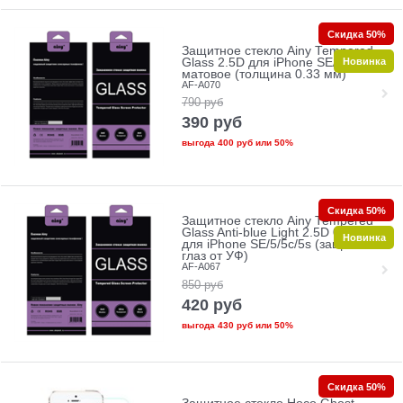
Скидка 50%
Защитное стекло Ainy Tempered
Новинка
Glass 2.5D для iPhone SE/5/5c/5s
матовое (толщина 0.33 мм)
AF-A070
790
руб
390
руб
выгода
400 руб
или
50%
Скидка 50%
Защитное стекло Ainy Tempered
Glass Anti-blue Light 2.5D 0.33mm
Новинка
для iPhone SE/5/5c/5s (защита
глаз от УФ)
AF-A067
850
руб
420
руб
выгода
430 руб
или
50%
Скидка 50%