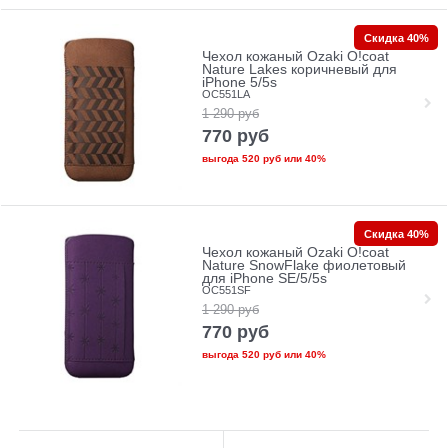
Скидка 40%
Чехол кожаный Ozaki O!coat
Nature Lakes коричневый для
iPhone 5/5s
OC551LA
1 290
руб
770
руб
выгода
520 руб
или
40%
Скидка 40%
Чехол кожаный Ozaki O!coat
Nature SnowFlake фиолетовый
для iPhone SE/5/5s
OC551SF
1 290
руб
770
руб
выгода
520 руб
или
40%