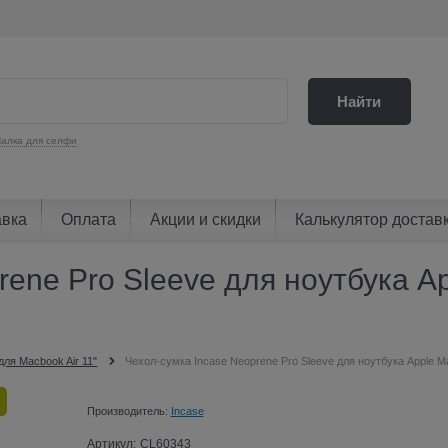
Найти
алка для селфи
авка
Оплата
Акции и скидки
Калькулятор достав
rene Pro Sleeve для ноутбука A
для Macbook Air 11"
Чехол-сумка Incase Neoprene Pro Sleeve для ноутбука Apple M
Производитель:
Incase
Артикул:
CL60343