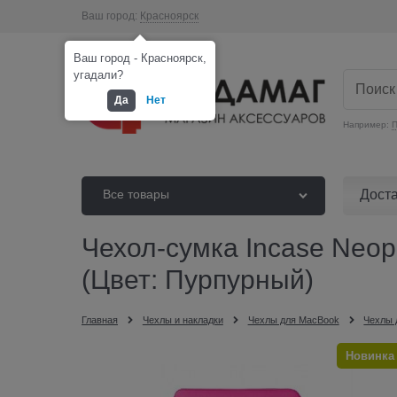
Ваш город:
Красноярск
Ваш город - Красноярск,
угадали?
Да
Нет
Например:
П
Дост
Все товары
Чехол-сумка Incase Neop
(Цвет: Пурпурный)
Главная
Чехлы и накладки
Чехлы для MacBook
Чехлы 
Новинка