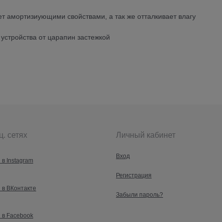
ет амортизиующими свойствами, а так же отталкивает влагу
устройства от царапин застежкой
ц. сетях
Личный кабинет
Вход
 в Instagram
Регистрация
 в ВКонтакте
Забыли пароль?
 в Facebook