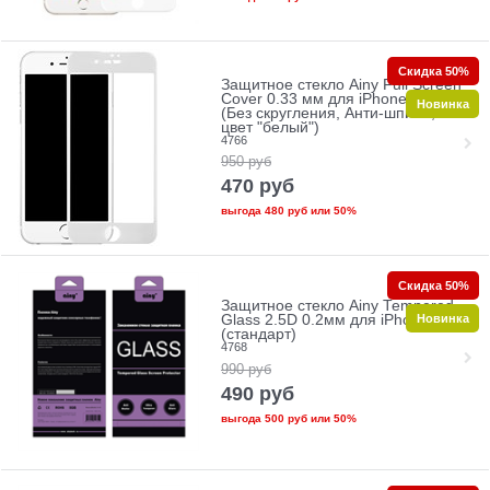
Скидка 50%
Защитное стекло Ainy Full Screen
Cover 0.33 мм для iPhone 7/8
Новинка
(Без скругления, Анти-шпион,
цвет "белый")
4766
950
руб
470
руб
выгода
480 руб
или
50%
Скидка 50%
Защитное стекло Ainy Tempered
Новинка
Glass 2.5D 0.2мм для iPhone 7/8
(стандарт)
4768
990
руб
490
руб
выгода
500 руб
или
50%