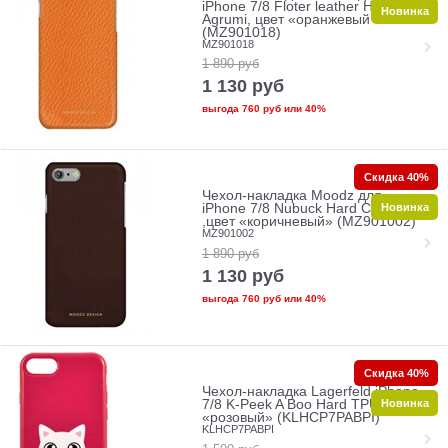
iPhone 7/8 Floter leather Hard
Новинка
Agrumi, цвет «оранжевый »
(MZ901018)
MZ901018
1 890
руб
1 130
руб
выгода
760 руб
или
40%
Скидка 40%
Чехол-накладка Moodz для
Новинка
iPhone 7/8 Nubuck Hard Chocolate
,цвет «коричневый» (MZ901002)
MZ901002
1 890
руб
1 130
руб
выгода
760 руб
или
40%
Скидка 40%
Чехол-накладка Lagerfeld iPhone
Новинка
7/8 K-Peek A Boo Hard TPU, цвет
«розовый» (KLHCP7PABPI)
KLHCP7PABPI