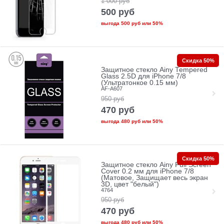
1 000
руб
500
руб
выгода
500 руб
или
50%
Скидка 50%
Защитное стекло Ainy Tempered
Glass 2.5D для iPhone 7/8
(Ультратонкое 0.15 мм)
AF-A607
950
руб
470
руб
выгода
480 руб
или
50%
Скидка 50%
Защитное стекло Ainy Full Screen
Cover 0.2 мм для iPhone 7/8
(Матовое, Защищает весь экран
3D, цвет "белый")
4764
950
руб
470
руб
выгода
480 руб
или
50%