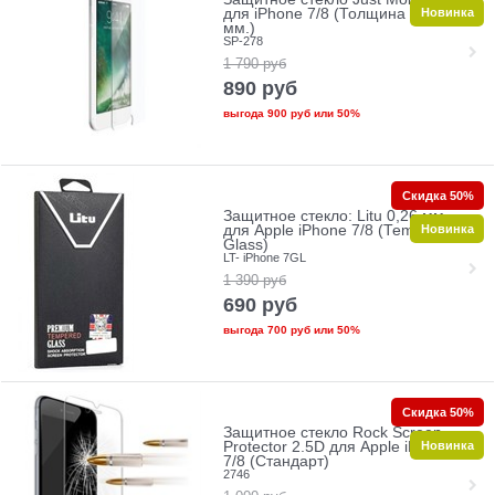
Новинка
для iPhone 7/8 (Толщина 0.33
мм.)
SP-278
1 790
руб
890
руб
выгода
900 руб
или
50%
Скидка 50%
Защитное стекло: Litu 0,26 мм
Новинка
для Apple iPhone 7/8 (Tempered
Glass)
LT- iPhone 7GL
1 390
руб
690
руб
выгода
700 руб
или
50%
Скидка 50%
Защитное стекло Rock Screen
Новинка
Protector 2.5D для Apple iPhone
7/8 (Стандарт)
2746