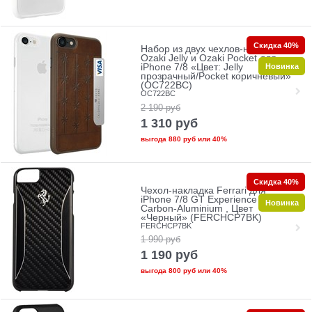
Скидка 40%
Набор из двух чехлов-накладок
Ozaki Jelly и Ozaki Pocket для
Новинка
iPhone 7/8 «Цвет: Jelly
прозрачный/Pocket коричневый»
(OC722BC)
OC722BC
2 190
руб
1 310
руб
выгода
880 руб
или
40%
Скидка 40%
Чехол-накладка Ferrari для
iPhone 7/8 GT Experience Hard
Новинка
Carbon-Aluminium , Цвет
«Черный» (FERCHCP7BK)
FERCHCP7BK
1 990
руб
1 190
руб
выгода
800 руб
или
40%