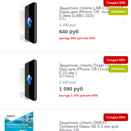
Скидка 50%
Защитное стекло LAB.C Diamond
Новинка
Glass для iPhone 7/8, толщина
0.3мм (LABC-310)
4771
1 290
руб
640
руб
выгода
650 руб
или
50%
Скидка 50%
Защитное стекло Ozaki O!coat U-
Новинка
Glaz для iPhone 7/8 (Толщина:
0.15 мм.)
OC744GS
2 190
руб
1 090
руб
выгода
1 100 руб
или
50%
Скидка 50%
Защитное стекло ONEXT
Tempered Glass 3D 0.3 мм для
iPhone 7/8