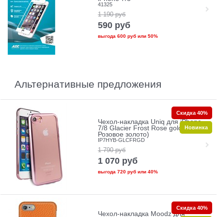
41325
1 190
руб
590
руб
выгода
600 руб
или
50%
Альтернативные предложения
Скидка 40%
Чехол-накладка Uniq для iPhone
Новинка
7/8 Glacier Frost Rose gold (Цвет:
Розовое золото)
IP7HYB-GLCFRGD
1 790
руб
1 070
руб
выгода
720 руб
или
40%
Скидка 40%
Чехол-накладка Moodz для