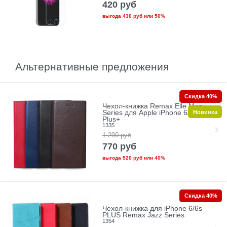
420
руб
выгода
430 руб
или
50%
Альтернативные предложения
Скидка 40%
Чехол-книжка Remax Elle Men
Новинка
Series для Apple iPhone 6/6s
Plus+
1335
1 290
руб
770
руб
выгода
520 руб
или
40%
Скидка 40%
Чехол-книжка для iPhone 6/6s
PLUS Remax Jazz Series
1354