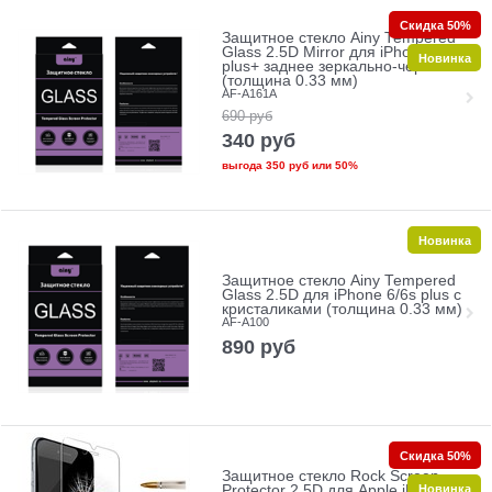
Скидка 50%
Защитное стекло Ainy Tempered
Glass 2.5D Mirror для iPhone 6/6s
Новинка
plus+ заднее зеркально-черное
(толщина 0.33 мм)
AF-A161A
690
руб
340
руб
выгода
350 руб
или
50%
Новинка
Защитное стекло Ainy Tempered
Glass 2.5D для iPhone 6/6s plus с
кристаликами (толщина 0.33 мм)
AF-A100
890
руб
Скидка 50%
Защитное стекло Rock Screen
Новинка
Protector 2.5D для Apple iPhone