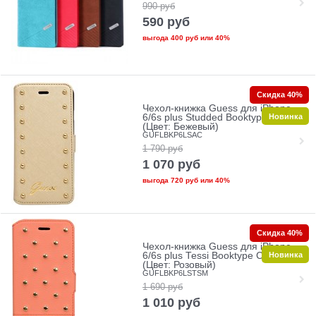
990
руб
590
руб
выгода
400 руб
или
40%
Скидка 40%
Чехол-книжка Guess для iPhone
Новинка
6/6s plus Studded Booktype Cream
(Цвет: Бежевый)
GUFLBKP6LSAC
1 790
руб
1 070
руб
выгода
720 руб
или
40%
Скидка 40%
Чехол-книжка Guess для iPhone
Новинка
6/6s plus Tessi Booktype Coral
(Цвет: Розовый)
GUFLBKP6LSTSM
1 690
руб
1 010
руб