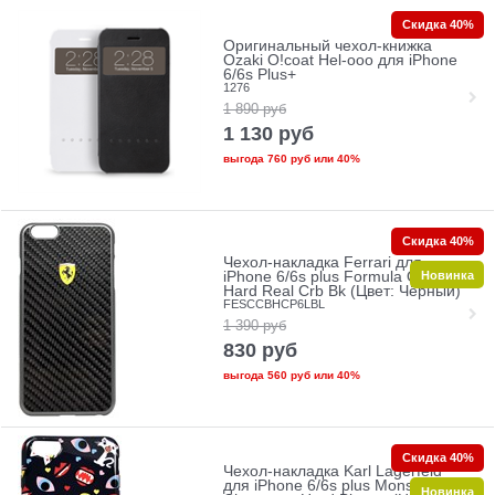
Скидка 40%
Оригинальный чехол-книжка
Ozaki O!coat Hel-ooo для iPhone
6/6s Plus+
1276
1 890
руб
1 130
руб
выгода
760 руб
или
40%
Скидка 40%
Чехол-накладка Ferrari для
Новинка
iPhone 6/6s plus Formula One
Hard Real Crb Bk (Цвет: Чёрный)
FESCCBHCP6LBL
1 390
руб
830
руб
выгода
560 руб
или
40%
Скидка 40%
Чехол-накладка Karl Lagerfeld
для iPhone 6/6s plus Monster
Новинка