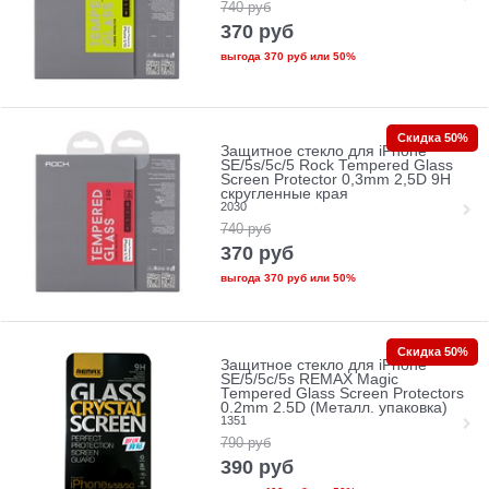
740
руб
370
руб
выгода
370 руб
или
50%
Скидка 50%
Защитное стекло для iPhone
SE/5s/5с/5 Rock Tempered Glass
Screen Protector 0,3mm 2,5D 9H
скругленные края
2030
740
руб
370
руб
выгода
370 руб
или
50%
Скидка 50%
Защитное стекло для iPhone
SE/5/5c/5s REMAX Magic
Tempered Glass Screen Protectors
0.2mm 2.5D (Металл. упаковка)
1351
790
руб
390
руб