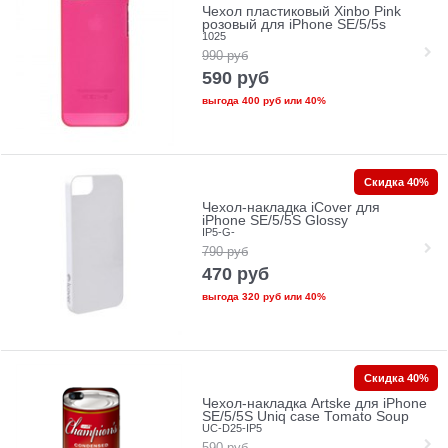
Чехол пластиковый Xinbo Pink
розовый для iPhone SE/5/5s
1025
990
руб
590
руб
выгода
400 руб
или
40%
Скидка 40%
Чехол-накладка iCover для
iPhone SE/5/5S Glossy
IP5-G-
790
руб
470
руб
выгода
320 руб
или
40%
Скидка 40%
Чехол-накладка Artske для iPhone
SE/5/5S Uniq case Tomato Soup
UC-D25-IP5
590
руб