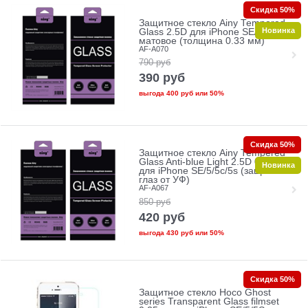
Скидка 50%
Защитное стекло Ainy Tempered
Новинка
Glass 2.5D для iPhone SE/5/5c/5s
матовое (толщина 0.33 мм)
AF-A070
790
руб
390
руб
выгода
400 руб
или
50%
Скидка 50%
Защитное стекло Ainy Tempered
Glass Anti-blue Light 2.5D 0.33mm
Новинка
для iPhone SE/5/5c/5s (защита
глаз от УФ)
AF-A067
850
руб
420
руб
выгода
430 руб
или
50%
Скидка 50%
Защитное стекло Hoco Ghost
series Transparent Glass filmset