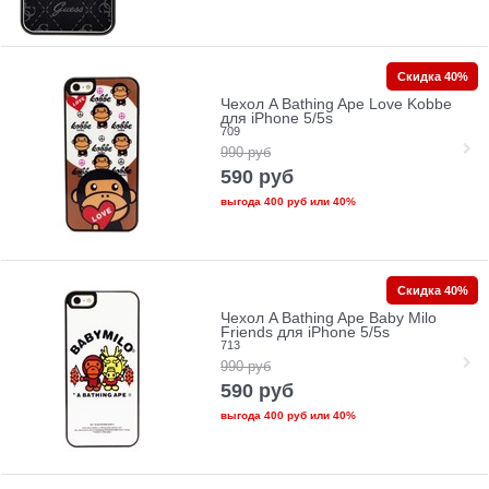
Скидка 40%
Чехол A Bathing Ape Love Kobbe
для iPhone 5/5s
709
990
руб
590
руб
выгода
400 руб
или
40%
Скидка 40%
Чехол A Bathing Ape Baby Milo
Friends для iPhone 5/5s
713
990
руб
590
руб
выгода
400 руб
или
40%