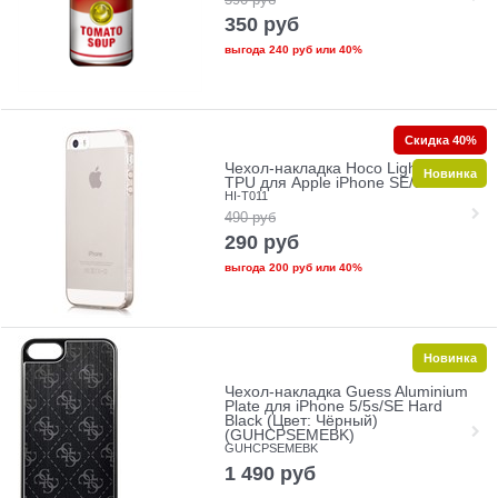
350
руб
выгода
240 руб
или
40%
Скидка 40%
Чехол-накладка Hoco Light Series
Новинка
TPU для Apple iPhone SE/5/5s
HI-T011
490
руб
290
руб
выгода
200 руб
или
40%
Новинка
Чехол-накладка Guess Aluminium
Plate для iPhone 5/5s/SE Hard
Black (Цвет: Чёрный)
(GUHCPSEMEBK)
GUHCPSEMEBK
1 490
руб