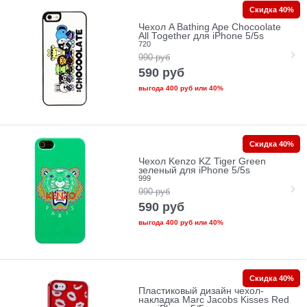
Скидка 40%
Чехол A Bathing Ape Chocoolate
All Together для iPhone 5/5s
720
990
руб
590
руб
выгода
400 руб
или
40%
Скидка 40%
Чехол Kenzo KZ Tiger Green
зеленый для iPhone 5/5s
999
990
руб
590
руб
выгода
400 руб
или
40%
Скидка 40%
Пластиковый дизайн чехол-
накладка Marc Jacobs Kisses Red