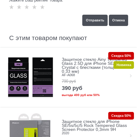
Укажите Ваш рейтинг товара:
С этим товаром покупают
Скидка 50%
Защитное стекло Ainy Tempered
Glass 2.5D для iPhone SE/5/5c/5s
Новинка
Crystal с блестками (толщина
0.33 мм)
AF-A068
790
руб
390
руб
выгода
400 руб
или
50%
Скидка 50%
Защитное стекло для iPhone
SE/5s/5с/5 Rock Tempered Glass
Screen Protector 0,3mm 9H
2020