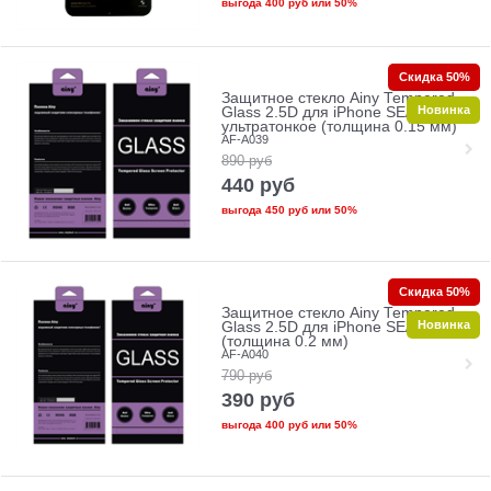
выгода
400 руб
или
50%
Скидка 50%
Защитное стекло Ainy Tempered
Новинка
Glass 2.5D для iPhone SE/5/5c/5s
ультратонкое (толщина 0.15 мм)
AF-A039
890
руб
440
руб
выгода
450 руб
или
50%
Скидка 50%
Защитное стекло Ainy Tempered
Новинка
Glass 2.5D для iPhone SE/5/5c/5s
(толщина 0.2 мм)
AF-A040
790
руб
390
руб
выгода
400 руб
или
50%