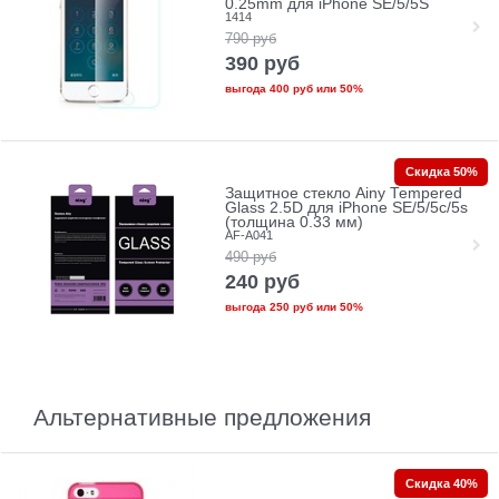
0.25mm для iPhone SE/5/5S
1414
790
руб
390
руб
выгода
400 руб
или
50%
Скидка 50%
Защитное стекло Ainy Tempered
Glass 2.5D для iPhone SE/5/5c/5s
(толщина 0.33 мм)
AF-A041
490
руб
240
руб
выгода
250 руб
или
50%
Альтернативные предложения
Скидка 40%