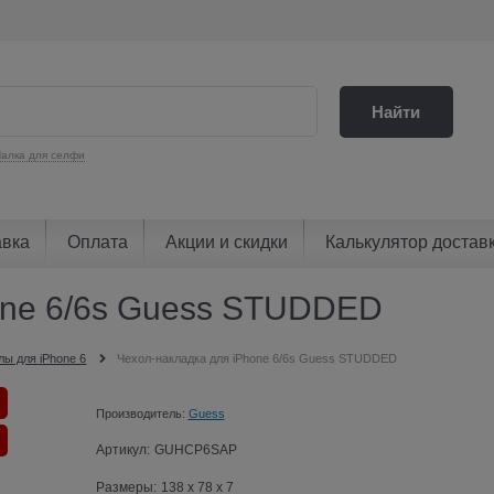
Найти
алка для селфи
авка
Оплата
Акции и скидки
Калькулятор достав
one 6/6s Guess STUDDED
лы для iPhone 6
Чехол-накладка для iPhone 6/6s Guess STUDDED
Производитель:
Guess
Артикул:
GUHCP6SAP
Размеры:
138 x 78 x 7