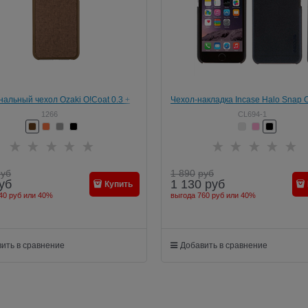
нальный чехол Ozaki O!Coat 0.3 +
Чехол-накладка Incase Halo Snap 
Canvas для iPhone 6/6s
iPhone 6/6s
1266
CL694-1
руб
1 890
руб
уб
1 130
руб
Купить
40 руб
или
40%
выгода
760 руб
или
40%
ить в сравнение
Добавить в сравнение