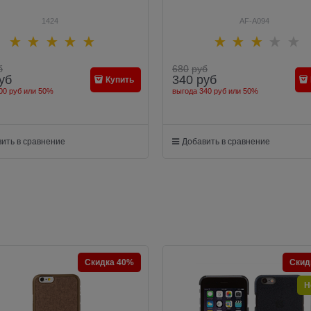
1424
AF-A094
б
680
руб
уб
340
руб
Купить
00 руб
или
50%
выгода
340 руб
или
50%
ить в сравнение
Добавить в сравнение
Скидка 40%
Скид
Н