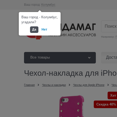
Ваш город:
Колумбус
Ваш город - Колумбус,
угадали?
Да
Нет
Например:
П
Дост
Все товары
Чехол-накладка для iPh
Главная
Чехлы и накладки
Чехлы для Apple iPhone
Чех
Хит
Скидка 40%