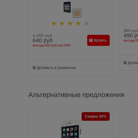
990
ру
490
р
1 290
руб
640
руб
Купить
выгода
5
выгода
650 руб
или
50%
Добав
Добавить в сравнение
Альтернативные предложения
Скидка 40%