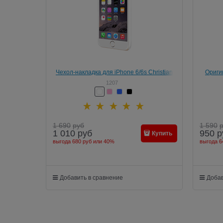
Чехол-накладка для iPhone 6/6s Christian
Ориги
Lacroix Butterfly Collection
1207
1 690
руб
1 590
1 010
руб
950
р
Купить
выгода
680 руб
или
40%
выгода
6
Добавить в сравнение
Добав