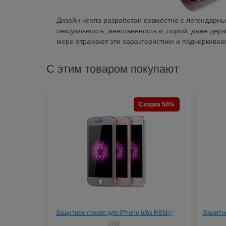
Дизайн чехла разработан совместно с легендарн
сексуальность, женственность и, порой, даже дер
мере отражают эти характеристики и подчеркиваю
С этим товаром покупают
Скидка 50%
Защитное стекло для iPhone 6/6s REMAX
Защитно
Helmet Tempered Glass Protector
1348