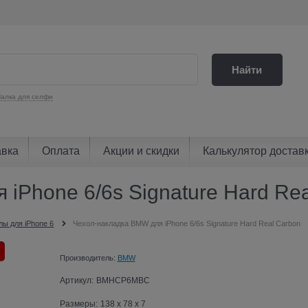
Найти
алка для селфи
авка
Оплата
Акции и скидки
Калькулятор достав
iPhone 6/6s Signature Hard Re
лы для iPhone 6
Чехол-накладка BMW для iPhone 6/6s Signature Hard Real Carbon
Производитель:
BMW
Артикул:
BMHCP6MBC
Размеры:
138 x 78 x 7