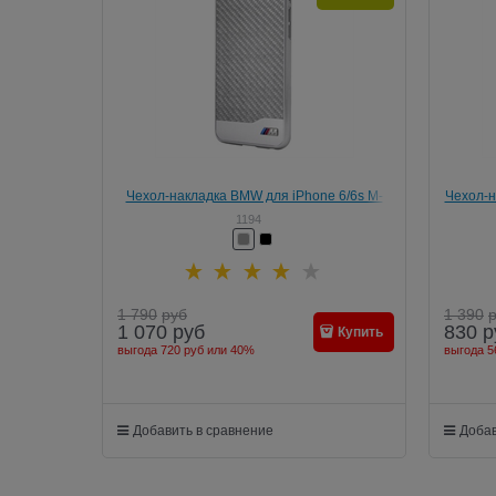
Чехол-накладка BMW для iPhone 6/6s M-
Чехол-н
Collection Hard Aluminium&amp;Carbon
1194
1 790
руб
1 390
1 070
руб
830
р
Купить
выгода
720 руб
или
40%
выгода
5
Добавить в сравнение
Добав