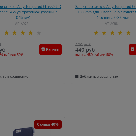
е стекло: Ainy Tempered Glass 2.5D
Защитное стекло Ainy Tempered Gl
hone 6/6s ультратонкое (толщина
0.33mm для iPhone 6/6s с крист
0.15 мм)
(толщина 0.33 мм)
AF-A072
AF-A098
б
890
руб
уб
440
руб
Купить
80 руб
или
50%
выгода
450 руб
или
50%
ить в сравнение
Добавить в сравнение
Скидка 40%