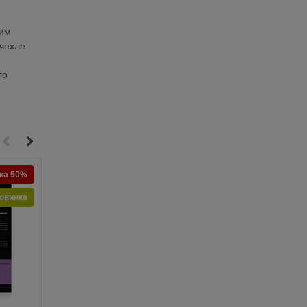
шим
 чехле
го
ка 50%
Скидка 50%
овинка
Новинка