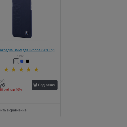
акладка BMW для iPhone 6/6s Logo
Signature Hard
1192
руб
уб
Под заказ
60 руб
или
40%
ить в сравнение