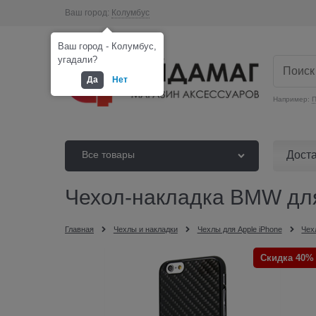
Ваш город:
Колумбус
Ваш город - Колумбус,
угадали?
Да
Нет
Например:
П
Дост
Все товары
Чехол-накладка BMW для 
Главная
Чехлы и накладки
Чехлы для Apple iPhone
Чех
Скидка 40%