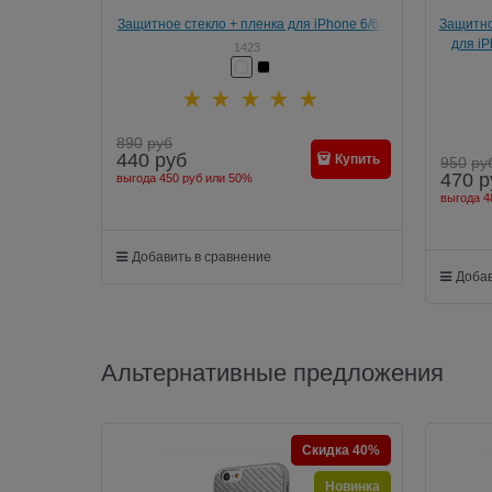
Защитное стекло + пленка для iPhone 6/6S
Защитно
HOCO Full Rim Original Filmset Glass 0,25
для iP
1423
mm
890
руб
440
руб
Купить
950
ру
470
р
выгода
450 руб
или
50%
выгода
4
Добавить в сравнение
Добав
Альтернативные предложения
Скидка 40%
Новинка