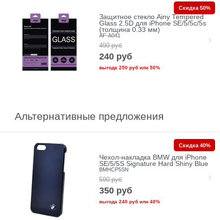
Скидка 50%
Защитное стекло Ainy Tempered
Glass 2.5D для iPhone SE/5/5c/5s
(толщина 0.33 мм)
AF-A041
490
руб
240
руб
выгода
250 руб
или
50%
Альтернативные предложения
Скидка 40%
Чехол-накладка BMW для iPhone
SE/5/5S Signature Hard Shiny Blue
BMHCP5SN
590
руб
350
руб
выгода
240 руб
или
40%