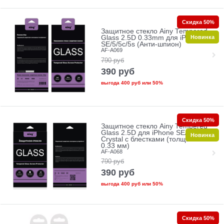
Скидка 50%
Защитное стекло Ainy Tempered
Новинка
Glass 2.5D 0.33mm для iPhone
SE/5/5c/5s (Анти-шпион)
AF-A069
790
руб
390
руб
выгода
400 руб
или
50%
Скидка 50%
Защитное стекло Ainy Tempered
Glass 2.5D для iPhone SE/5/5c/5s
Новинка
Crystal с блестками (толщина
0.33 мм)
AF-A068
790
руб
390
руб
выгода
400 руб
или
50%
Скидка 50%