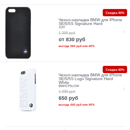
Скидка 40%
Чехол-накладка BMW для iPhone
SE/5/5S Signature Hard
1197
1 390
руб
от
830
руб
выгода
560 руб
или
40%
Скидка 40%
Чехол-накладка BMW для iPhone
SE/5/5S Logo Signature Hard
White
BMHCP5LOW
1 090
руб
650
руб
выгода
440 руб
или
40%