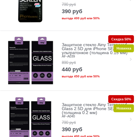
790
руб
390
руб
выгода
400 руб
или
50%
Скидка 50%
Защитное стекло Ainy Tempered
Новинка
Glass 2.5D для iPhone SE/5/5c/5s
ультратонкое (толщина 0.15 мм)
AF-A039
890
руб
440
руб
выгода
450 руб
или
50%
Скидка 50%
Защитное стекло Ainy Tempered
Новинка
Glass 2.5D для iPhone SE/5/5c/5s
(толщина 0.2 мм)
AF-A040
790
руб
390
руб
выгода
400 руб
или
50%