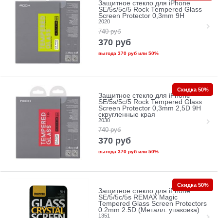
Защитное стекло для iPhone
SE/5s/5с/5 Rock Tempered Glass
Screen Protector 0,3mm 9H
2020
740
руб
370
руб
выгода
370 руб
или
50%
Скидка 50%
Защитное стекло для iPhone
SE/5s/5с/5 Rock Tempered Glass
Screen Protector 0,3mm 2,5D 9H
скругленные края
2030
740
руб
370
руб
выгода
370 руб
или
50%
Скидка 50%
Защитное стекло для iPhone
SE/5/5c/5s REMAX Magic
Tempered Glass Screen Protectors
0.2mm 2.5D (Металл. упаковка)
1351