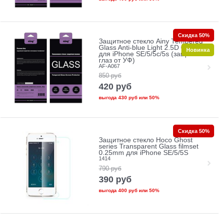
Скидка 50%
Защитное стекло Ainy Tempered
Glass Anti-blue Light 2.5D 0.33mm
Новинка
для iPhone SE/5/5c/5s (защита
глаз от УФ)
AF-A067
850
руб
420
руб
выгода
430 руб
или
50%
Скидка 50%
Защитное стекло Hoco Ghost
series Transparent Glass filmset
0.25mm для iPhone SE/5/5S
1414
790
руб
390
руб
выгода
400 руб
или
50%