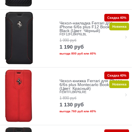
Скидка 40%
Чехол-накладка Ferrari для
Новинка
iPhone 6/6s plus F12 Booktype
Black (Цвет: Чёрный)
FEF12FLBKP6LBL
1 990
руб
1 190
руб
выгода
800 руб
или
40%
Скидка 40%
Чехол-книжка Ferrari для iPhone
Новинка
6/6s plus Montecarlo Booktype Red
(Цвет: Красный)
FEMTFLBKP6LRE
1 890
руб
1 130
руб
выгода
760 руб
или
40%