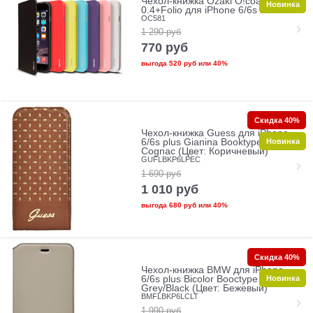
Чехол-книжка Ozaki O!coat
Новинка
0.4+Folio для iPhone 6/6s Plus
OC581
1 290
руб
770
руб
выгода
520 руб
или
40%
Скидка 40%
Чехол-книжка Guess для iPhone
Новинка
6/6s plus Gianina Booktype
Cognac (Цвет: Коричневый)
GUFLBKP6LPEC
1 690
руб
1 010
руб
выгода
680 руб
или
40%
Скидка 40%
Чехол-книжка BMW для iPhone
Новинка
6/6s plus Bicolor Booctype
Grey/Black (Цвет: Бежевый)
BMFLBKP6LCLT
1 990
руб