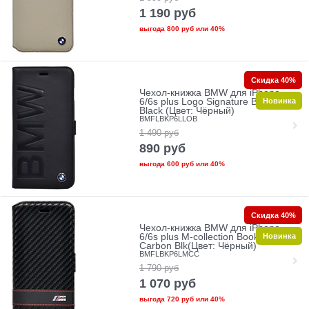
1 190
руб
выгода
800 руб
или
40%
Скидка 40%
Чехол-книжка BMW для iPhone
Новинка
6/6s plus Logo Signature Booktype
Black (Цвет: Чёрный)
BMFLBKP6LLOB
1 490
руб
890
руб
выгода
600 руб
или
40%
Скидка 40%
Чехол-книжка BMW для iPhone
Новинка
6/6s plus M-collection Booktype
Carbon Blk(Цвет: Чёрный)
BMFLBKP6LMCC
1 790
руб
1 070
руб
выгода
720 руб
или
40%