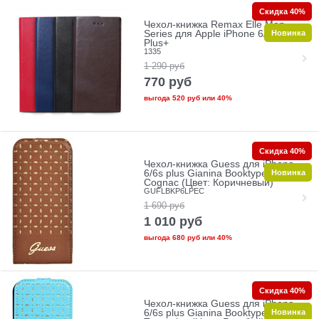
Скидка 40%
Чехол-книжка Remax Elle Men
Новинка
Series для Apple iPhone 6/6s
Plus+
1335
1 290
руб
770
руб
выгода
520 руб
или
40%
Скидка 40%
Чехол-книжка Guess для iPhone
Новинка
6/6s plus Gianina Booktype
Cognac (Цвет: Коричневый)
GUFLBKP6LPEC
1 690
руб
1 010
руб
выгода
680 руб
или
40%
Скидка 40%
Чехол-книжка Guess для iPhone
Новинка
6/6s plus Gianina Booktype