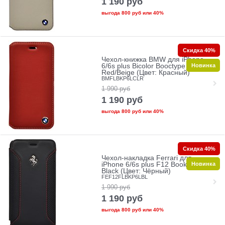
1 190
руб
выгода
800 руб
или
40%
Скидка 40%
Чехол-книжка BMW для iPhone
Новинка
6/6s plus Bicolor Booctype
Red/Beige (Цвет: Красный)
BMFLBKP6LCLR
1 990
руб
1 190
руб
выгода
800 руб
или
40%
Скидка 40%
Чехол-накладка Ferrari для
Новинка
iPhone 6/6s plus F12 Booktype
Black (Цвет: Чёрный)
FEF12FLBKP6LBL
1 990
руб
1 190
руб
выгода
800 руб
или
40%