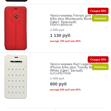
Скидка 40%
Чехол-книжка Ferrari для iPhone
Новинка
6/6s plus Montecarlo Booktype Red
(Цвет: Красный)
FEMTFLBKP6LRE
1 890
руб
1 130
руб
выгода
760 руб
или
40%
Скидка 40%
Чехол-книжка Karl Lagerfeld для
Новинка
iPhone 6/6s plus Trendy Booktype
White (Цвет: Белый)
KLFLHP6LTRSW
1 490
руб
890
руб
выгода
600 руб
или
40%