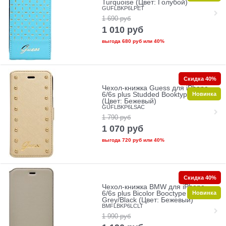
Turquoise (Цвет: Голубой)
GUFLBKP6LPET
1 690
руб
1 010
руб
выгода
680 руб
или
40%
Скидка 40%
Чехол-книжка Guess для iPhone
Новинка
6/6s plus Studded Booktype Cream
(Цвет: Бежевый)
GUFLBKP6LSAC
1 790
руб
1 070
руб
выгода
720 руб
или
40%
Скидка 40%
Чехол-книжка BMW для iPhone
Новинка
6/6s plus Bicolor Booctype
Grey/Black (Цвет: Бежевый)
BMFLBKP6LCLT
1 990
руб