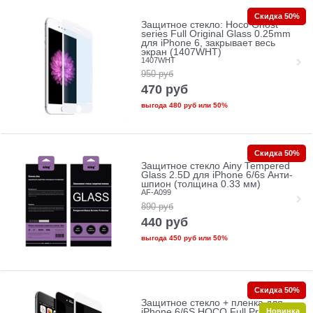
Скидка 50%
Защитное стекло: Hoco Ghost
series Full Original Glass 0.25mm
для iPhone 6, закрывает весь
экран (1407WHT)
1407WHT
950
руб
470
руб
выгода
480 руб
или
50%
Скидка 50%
Защитное стекло Ainy Tempered
Glass 2.5D для iPhone 6/6s Анти-
шпион (толщина 0.33 мм)
AF-A099
890
руб
440
руб
выгода
450 руб
или
50%
Скидка 50%
Защитное стекло + пленка для
Новинка
iPhone 6/6S HOCO Full Privacy