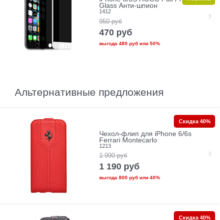
Glass Анти-шпион
1412
950
руб
470
руб
выгода
480 руб
или
50%
Альтернативные предложения
Скидка 40%
Чехол-флип для iPhone 6/6s
Ferrari Montecarlo
1213
1 990
руб
1 190
руб
выгода
800 руб
или
40%
Скидка 40%