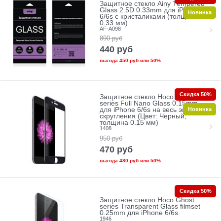
Защитное стекло Ainy Tempered
Glass 2.5D 0.33mm для iPhone
Новинка
6/6s с кристаликами (толщина
0.33 мм)
AF-A098
890
руб
440
руб
выгода
450 руб
или
50%
Скидка 50%
Защитное стекло Hoco Ghost
series Full Nano Glass 0.15mm
Новинка
для iPhone 6/6s на весь экран без
скругления (Цвет: Черный,
толщина 0.15 мм)
1408
950
руб
470
руб
выгода
480 руб
или
50%
Скидка 50%
Защитное стекло Hoco Ghost
series Transparent Glass filmset
0.25mm для iPhone 6/6s
1946