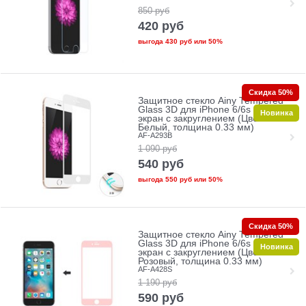
850
руб
420
руб
выгода
430 руб
или
50%
Скидка 50%
Защитное стекло Ainy Tempered
Glass 3D для iPhone 6/6s на весь
Новинка
экран с закруглением (Цвет:
Белый, толщина 0.33 мм)
AF-A293B
1 090
руб
540
руб
выгода
550 руб
или
50%
Скидка 50%
Защитное стекло Ainy Tempered
Glass 3D для iPhone 6/6s на весь
Новинка
экран с закруглением (Цвет:
Розовый, толщина 0.33 мм)
AF-A428S
1 190
руб
590
руб