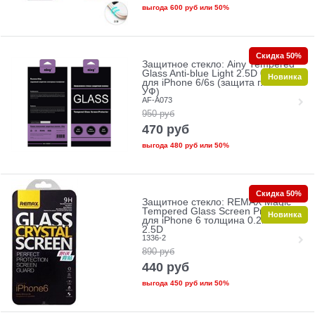
выгода
600 руб
или
50%
Скидка 50%
Защитное стекло: Ainy Tempered
Glass Anti-blue Light 2.5D 0.33mm
Новинка
для iPhone 6/6s (защита глаз от
УФ)
AF-A073
950
руб
470
руб
выгода
480 руб
или
50%
Скидка 50%
Защитное стекло: REMAX Magic
Tempered Glass Screen Protectors
Новинка
для iPhone 6 толщина 0.2mm
2.5D
1336-2
890
руб
440
руб
выгода
450 руб
или
50%