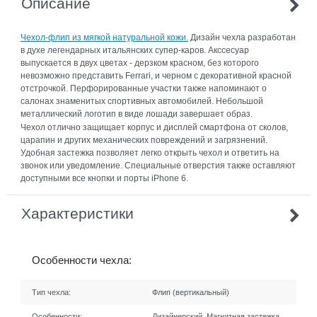
Описание
Чехол-флип из мягкой натуральной кожи.
Дизайн чехла разработан
в духе легендарных итальянских супер-каров. Акссесуар
выпускается в двух цветах - дерзком красном, без которого
невозможно представить Ferrari, и черном с декоративной красной
отстрочкой. Перфорированные участки также напоминают о
салонах знаменитых спортивных автомобилей. Небольшой
металлический логотип в виде лошади завершает образ.
Чехол отлично защищает корпус и дисплей смартфона от сколов,
царапин и других механических повреждений и загрязнений.
Удобная застежка позволяет легко открыть чехол и ответить на
звонок или уведомление. Специальные отверстия также оставляют
доступными все кнопки и порты iPhone 6.
Характеристики
Особенности чехла:
Тип чехла:
Флип (вертикальный)
Особенности:
Дизайнерский, Магнитная застежка