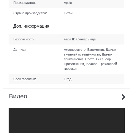
Производитель:
Apple
Страна производства:
Китай
Доп. информация
Безопасность:
Face ID Сканер Лица
Датчики:
Акселерометр, Бароментр, Датчик
внешней освещённости, Датчик
приближения, Света, G-сенсор,
Приближения, iBeacon, Трёхосевой
гироскоп
Срок гарантии:
1 год
Видео