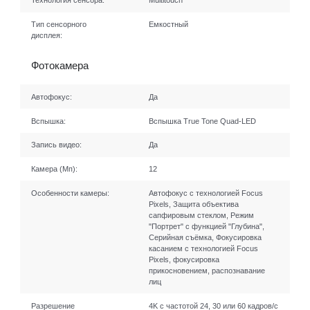
Технология сенсора:
Multitouch
Тип сенсорного
Емкостный
дисплея:
Фотокамера
Автофокус:
Да
Вспышка:
Вспышка True Tone Quad-LED
Запись видео:
Да
Камера (Мп):
12
Особенности камеры:
Автофокус с технологией Focus
Pixels, Защита объектива
сапфировым стеклом, Режим
"Портрет" с функцией "Глубина",
Серийная съëмка, Фокусировка
касанием с технологией Focus
Pixels, фокусировка
прикосновением, распознавание
лиц
Разрешение
4K с частотой 24, 30 или 60 кадров/ с