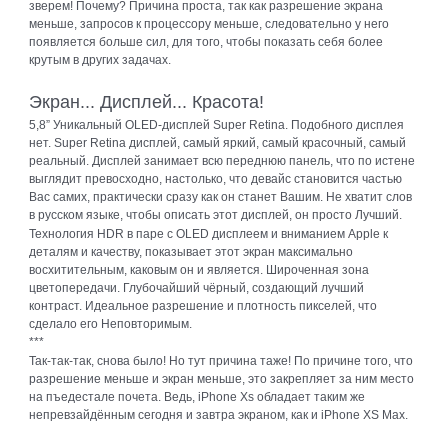
зверем! Почему? Причина проста, так как разрешение экрана
меньше, запросов к процессору меньше, следовательно у него
появляется больше сил, для того, чтобы показать себя более
крутым в других задачах.
Экран... Дисплей... Красота!
5,8” Уникальный OLED‑дисплей Super Retina. Подобного дисплея
нет. Super Retina дисплей, самый яркий, самый красочный, самый
реальный. Дисплей занимает всю переднюю панель, что по истене
выглядит превосходно, настолько, что девайс становится частью
Вас самих, практически сразу как он станет Вашим. Не хватит слов
в русском языке, чтобы описать этот дисплей, он просто Лучший.
Технология HDR в паре с OLED дисплеем и вниманием Apple к
деталям и качеству, показывает этот экран максимально
восхитительным, каковым он и является. Широченная зона
цветопередачи. Глубочайший чёрный, создающий лучший
контраст. Идеальное разрешение и плотность пикселей, что
сделало его Неповторимым.
***
Так-так-так, снова было! Но тут причина таже! По причине того, что
разрешение меньше и экран меньше, это закрепляет за ним место
на пъедестале почета. Ведь, iPhone Xs обладает таким же
непревзайдённым сегодня и завтра экраном, как и iPhone XS Max.