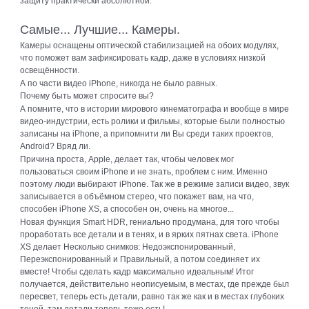
защиту практически абсолютной.
Самые... Лучшие... Камеры.
Камеры оснащены оптической стабилизацией на обоих модулях,
что поможет вам зафиксировать кадр, даже в условиях низкой
освещённости.
А по части видео iPhone, никогда не было равных.
Почему быть может спросите вы?
А помните, что в истории мирового кинематографа и вообще в мире
видео-индустрии, есть ролики и фильмы, которые были полностью
записаны на iPhone, а припомнити ли Вы среди таких проектов,
Android? Вряд ли.
Причина проста, Apple, делает так, чтобы человек мог
пользоваться своим iPhone и не знать, проблем с ним. Именно
поэтому люди выбирают iPhone. Так же в режиме записи видео, звук
записывается в объёмном стерео, что покажет вам, на что,
способен iPhone XS, а способен он, очень на многое...
Новая функция Smart HDR, гениально продумана, для того чтобы
проработать все детали и в тенях, и в ярких пятнах света. iPhone
XS делает Несколько снимков: Недоэкспонированный,
Переэкспонированный и Правильный, а потом соединяет их
вместе! Чтобы сделать кадр максимально идеальным! Итог
получается, действительно неописуемым, в местах, где прежде был
пересвет, теперь есть детали, равно так же как и в местах глубоких
теней, там детали теперь тоже есть!