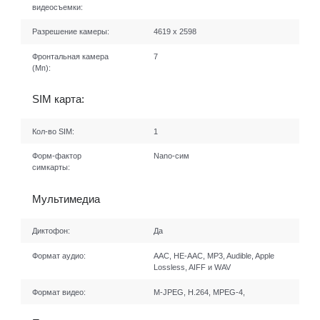
видеосъемки:
Разрешение камеры:
4619 x 2598
Фронтальная камера
7
(Мп):
SIM карта:
Кол-во SIM:
1
Форм-фактор
Nano-сим
симкарты:
Мультимедиа
Диктофон:
Да
Формат аудио:
AAC, HE-AAC, MP3, Audible, Apple
Lossless, AIFF и WAV
Формат видео:
M-JPEG, H.264, MPEG-4,