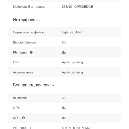
Мобильный интернет:
LTE/4G, GPRS/EDGE
Интерфейсы:
Порты и интерфейсы:
Lightning, NFC
Версия Bluetooth:
5.0
FM тюнер:
Да
USB:
Apple Lightning
Аудиоразъем:
Apple Lightning
Беспроводная связь
Bluetooth:
5.0
GPS:
Да
NFC:
Да
Wi-Fi (802.11):
a, b, g , n, ac, MIMO