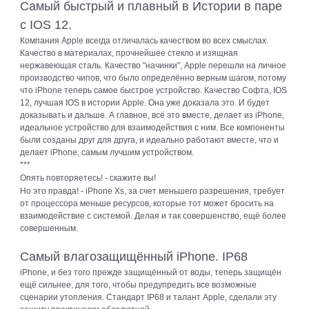
Самый быстрый и плавный в Истории в паре
с IOS 12.
Компания Apple всегда отличалась качеством во всех смыслах.
Качество в материалах, прочнейшее стекло и изящная
нержавеющая сталь. Качество "начинки", Apple перешли на личное
производство чипов, что было определённо верным шагом, потому
что iPhone теперь самое быстрое устройство. Качество Софта, IOS
12, лучшая IOS в истории Apple. Она уже доказала это. И будет
доказывать и дальше. А главное, всё это вместе, делает из iPhone,
идеальное устройство для взаимодействия с ним. Все компоненты
были созданы друг для друга, и идеально работают вместе, что и
делает iPhone, самым лучшим устройством.
***
Опять повторяетесь! - скажите вы!
Но это правда! - iPhone Xs, за счет меньшего разрешения, требует
от процессора меньше ресурсов, которые тот может бросить на
взаимодействие с системой. Делая и так совершенство, ещё более
совершенным.
Самый влагозащищённый iPhone. IP68
iPhone, и без того прежде защищённый от воды, теперь защищён
ещё сильнее, для того, чтобы предупредить все возможные
сценарии утопления. Стандарт IP68 и талант Apple, сделали эту