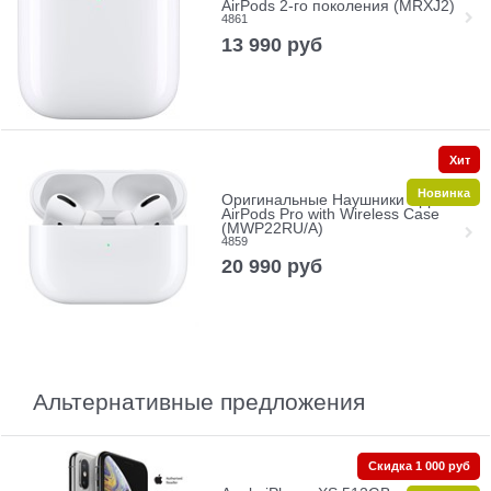
AirPods 2‑го поколения (MRXJ2)
4861
13 990
руб
Хит
Новинка
Оригинальные Наушники Apple
AirPods Pro with Wireless Case
(MWP22RU/A)
4859
20 990
руб
Альтернативные предложения
Скидка 1 000 руб