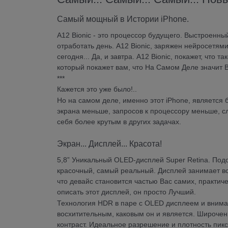
Самый мощный в Истории iPhone.
A12 Bionic - это процессор будущего. Выстроенны
отработать день. A12 Bionic, заряжен нейросетя
сегодня... Да, и завтра. A12 Bionic, покажет, чт
который покажет вам, что На Самом Деле значит 
***
Кажется это уже было!..
Но на самом деле, именно этот iPhone, является
экрана меньше, запросов к процессору меньше, сл
себя более крутым в других задачах.
Экран... Дисплей... Красота!
5,8” Уникальный OLED‑дисплей Super Retina. Подо
красочный, самый реальный. Дисплей занимает вс
что девайс становится частью Вас самих, практиче
описать этот дисплей, он просто Лучший.
Технология HDR в паре с OLED дисплеем и вниман
восхитительным, каковым он и является. Широче
контраст. Идеальное разрешение и плотность пик