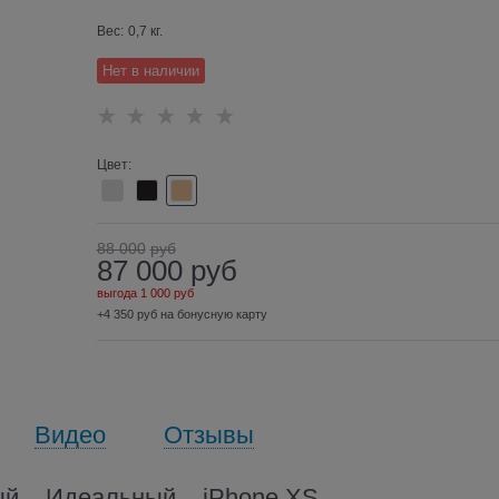
Вес:
0,7
кг.
Нет в наличии
Цвет:
88 000
руб
87 000
руб
выгода
1 000 руб
+4 350 руб на бонусную карту
Видео
Отзывы
й... Идеальный... iPhone XS.