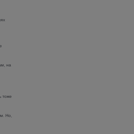
иях
е
ам, на
ь тоже
м. Но,