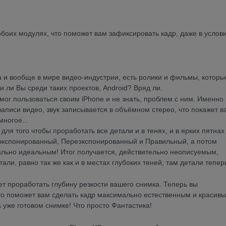
оих модулях, что поможет вам зафиксировать кадр, даже в услов
а и вообще в мире видео-индустрии, есть ролики и фильмы, которы
 ли Вы среди таких проектов, Android? Вряд ли.
 мог пользоваться своим iPhone и не знать, проблем с ним. Именно
аписи видео, звук записывается в объёмном стерео, что покажет в
многое...
ля того чтобы проработать все детали и в тенях, и в ярких пятнах
оэкспонированный, Переэкспонированный и Правильный, а потом
ально идеальным! Итог получается, действительно неописуемым,
тали, равно так же как и в местах глубоких теней, там детали тепер
т проработать глубину резкости вашего снимка. Теперь вы
то поможет вам сделать кадр максимально естественным и красивы
 уже готовом снимке! Что просто Фантастика!