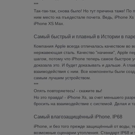
***
Так-так-так, снова было! Но тут причина таже! По
ним место на пъедестале почета. Ведь, iPhone Xs
iPhone XS Max.
Самый быстрый и плавный в Истории в паре 
Компания Apple всегда отличалась качеством во 
нержавеющая сталь. Качество "начинки", Apple п
шагом, потому что iPhone теперь самое быстрое у
доказала это. И будет доказывать и дальше. А гла
взаимодействия с ним. Все компоненты были созда
самым лучшим устройством.
***
Опять повторяетесь! - скажите вы!
Но это правда! - iPhone Xs, за счет меньшего ра
бросить на взаимодействие с системой. Делая и 
Самый влагозащищённый iPhone. IP68
iPhone, и без того прежде защищённый от воды, 
возможные сценарии утопления. Стандарт IP68 и т