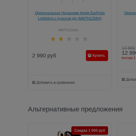
Оригинальные Наушники Apple EarPods
Оригин
Lightning с пультом д/у (MMTN2ZM/A)
MMTN2ZM/A
13 990
12 99
2 990
руб
Купить
выгода
1
Добав
Добавить в сравнение
Альтернативные предложения
Скидка 1 000 руб