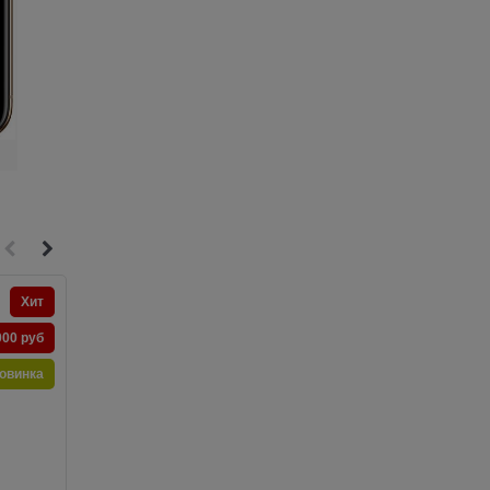
Хит
Хит
000 руб
Новинка
овинка