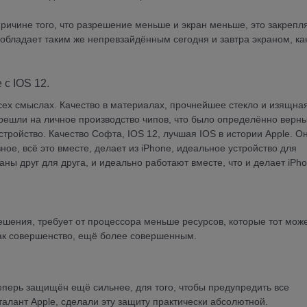
 причине того, что разрешение меньше и экран меньше, это закрепл
 обладает таким же непревзайдённым сегодня и завтра экраном, ка
с IOS 12.
всех смыслах. Качество в материалах, прочнейшее стекло и изящна
ерешли на личное производство чипов, что было определённо верн
стройство. Качество Софта, IOS 12, лучшая IOS в истории Apple. О
вное, всё это вместе, делает из iPhone, идеальное устройство для
ны друг для друга, и идеально работают вместе, что и делает iPho
зрешения, требует от процессора меньше ресурсов, которые тот мож
так совершенство, ещё более совершенным.
теперь защищён ещё сильнее, для того, чтобы предупредить все
алант Apple, сделали эту защиту практически абсолютной.