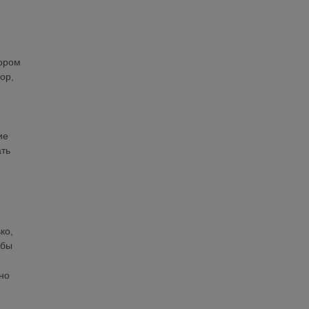
сором
ор,
ие
ать
ко,
обы
но