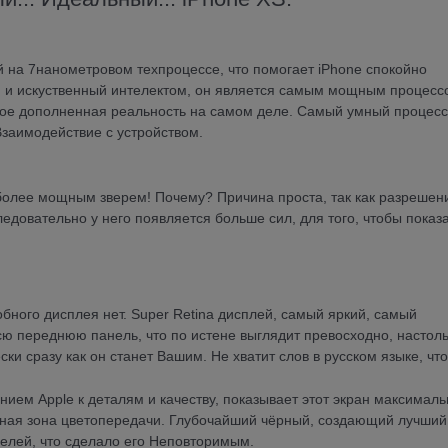
й на 7нанометровом техпроцессе, что помогает iPhone спокойно
ми и искуственный интелектом, он является самым мощным процес
о такое дополненная реальность на самом деле. Самый умный процесс
Взаимодействие с устройством.
 более мощным зверем! Почему? Причина проста, так как разрешен
едовательно у него появляется больше сил, для того, чтобы показ
бного дисплея нет. Super Retina дисплей, самый яркий, самый
ю переднюю панель, что по истене выглядит превосходно, настоль
ски сразу как он станет Вашим. Не хватит слов в русском языке, чт
ием Apple к деталям и качеству, показывает этот экран максималь
нная зона цветопередачи. Глубочайший чёрный, создающий лучший
селей, что сделало его Неповторимым.