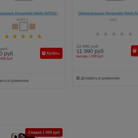
альные Наушники Apple AirPods /
Оригинальные Наушники Apple Ai
MMEF2ZE/A
MMEF2
4860
12 990
руб
руб
11 990
руб
0
руб
Купить
выгода
1 000 руб
 000 руб
Добавить в сравнение
ить в сравнение
Скидка 1 000 руб