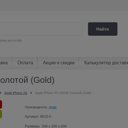
Найти
алка для селфи
авка
Оплата
Акции и скидки
Калькулятор достав
олотой (Gold)
Apple iPhone XS
Apple iPhone XS 256GB Золотой (Gold)
Производитель:
Apple
Артикул:
4610-0
Размеры:
330 x 200 x 200