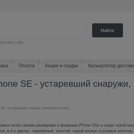
Найти
алка для селфи
авка
Оплата
Акции и скидки
Калькулятор достав
hone SE - устаревший снаружи,
e SE - устаревший снаружи, новейший внутри.
имся всем своими размерами и формами iPhone 5/5s и сверх новой мо
н, в 4-х цветах: серебряный, золотой, серый космос и розовое золотое.