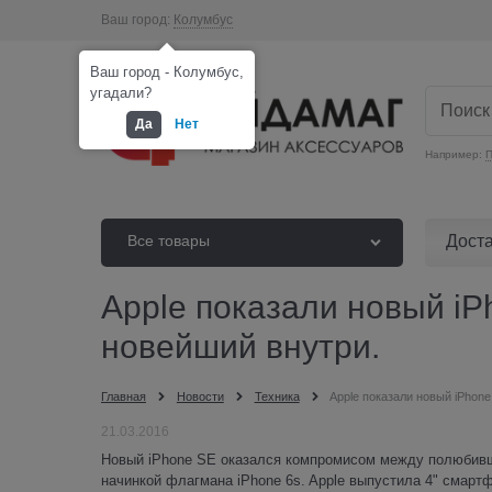
Ваш город:
Колумбус
Ваш город - Колумбус,
угадали?
Да
Нет
Например:
П
Дост
Все товары
Apple показали новый iP
новейший внутри.
Главная
Новости
Техника
Apple показали новый iPhon
21.03.2016
Новый iPhone SE оказался компромисом между полюбивш
начинкой флагмана iPhone 6s. Apple выпустила 4" смартфо