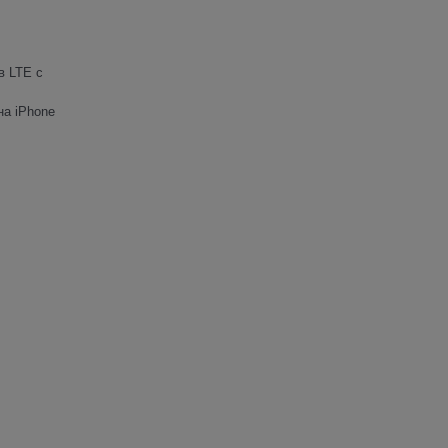
в LTE с
на iPhone