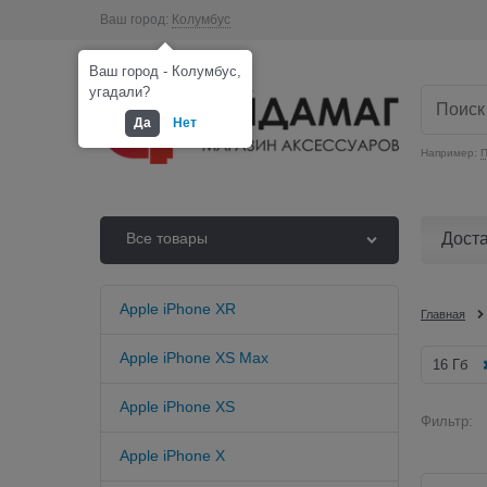
Ваш город:
Колумбус
Ваш город - Колумбус,
угадали?
Да
Нет
Например:
П
Дост
Все товары
Apple iPhone XR
Главная
Apple iPhone XS Max
16 Гб
Apple iPhone XS
Фильтр:
Apple iPhone X