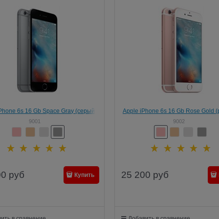
iPhone 6s 16 Gb Space Gray (серый
Apple iPhone 6s 16 Gb Rose Gold 
мос) RFB офиц. гарантия Apple
золото) RFB офиц. гарантия A
9001
9002
00
руб
25 200
руб
Купить
ить в сравнение
Добавить в сравнение