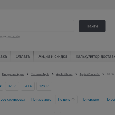
Найти
алка для селфи
авка
Оплата
Акции и скидки
Калькулятор достав
Продукция Apple
Техника Apple
Apple iPhone
Apple iPhone 6s
16 Гб
32 Гб
64 Гб
128 Гб
Без сортировки
По названию
По цене
По новизне
По ре