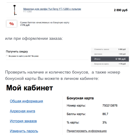
или при оформлении заказа:
Проверить наличие и количество бонусов, а также номер
бонусной карты Вы можете в личном кабинете: