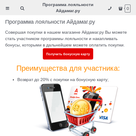
Программа лояльности
0
Айдамаг.ру
Программа лояльности Айдамаг.ру
Совершая покупки в нашем магазине Айдамаг.ру Вы можете
стать участником программы лояльности и накапливать
бонусы, которыми в дальнейшем можете оплатить покупки.
Получить бонусную карту
Преимущества для участника:
Возврат до 20% с покупки на бонусную карту;