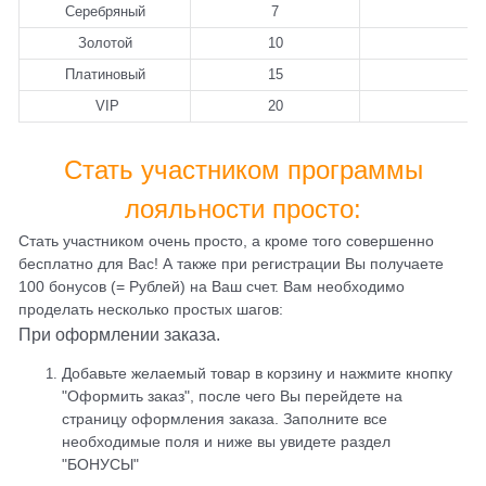
Серебряный
7
Золотой
10
Платиновый
15
VIP
20
Cтать участником программы
лояльности просто:
Стать участником очень просто, а кроме того совершенно
бесплатно для Вас! А также при регистрации Вы получаете
100 бонусов (= Рублей) на Ваш счет. Вам необходимо
проделать несколько простых шагов:
При оформлении заказа.
Добавьте желаемый товар в корзину и нажмите кнопку
"Оформить заказ", после чего Вы перейдете на
страницу оформления заказа. Заполните все
необходимые поля и ниже вы увидете раздел
"БОНУСЫ"