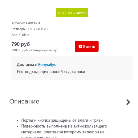
Есть в наличии
Артикул:
GB03681
Размеры:
111 x 60 x 20
Вес:
0,05
кг.
790
руб
Купить
+39,50 руб на бонусную карту
Доставка в
Колумбус
Нет подходящих способов доставки
Описание
Порты и кнопки защищены от влаги и грязи
Поверхность выполнена из анти-скользящего
материала, благодаря которому телефон не
выскользнет из рук