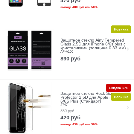
470
руб
выгода
480 руб
или
50%
Новинка
Защитное стекло Ainy Tempered
Glass 2.5D для iPhone 6/6s plus с
кристаликами (толщина 0.33 мм)
AF-A100
890
руб
Скидка 50%
Защитное стекло Rock Screen
Новинка
Protector 2.5D для Apple iPhone
6/6S Plus (Стандарт)
2747
850
руб
420
руб
выгода
430 руб
или
50%