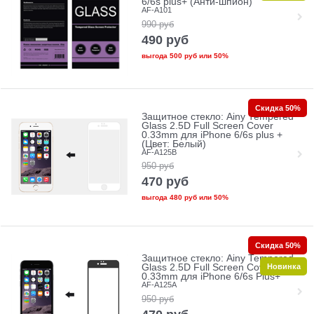
6/6s plus+ (Анти-шпион)
AF-A101
990
руб
490
руб
выгода
500 руб
или
50%
Скидка 50%
Защитное стекло: Ainy Tempered
Glass 2.5D Full Screen Cover
0.33mm для iPhone 6/6s plus +
(Цвет: Белый)
AF-A125B
950
руб
470
руб
выгода
480 руб
или
50%
Скидка 50%
Защитное стекло: Ainy Tempered
Новинка
Glass 2.5D Full Screen Cover
0.33mm для iPhone 6/6s Plus+
AF-A125A
950
руб