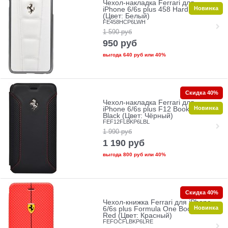
Чехол-накладка Ferrari для
Новинка
iPhone 6/6s plus 458 Hard White
(Цвет: Белый)
FE458HCP6LWH
1 590
руб
950
руб
выгода
640 руб
или
40%
Скидка 40%
Чехол-накладка Ferrari для
Новинка
iPhone 6/6s plus F12 Booktype
Black (Цвет: Чёрный)
FEF12FLBKP6LBL
1 990
руб
1 190
руб
выгода
800 руб
или
40%
Скидка 40%
Чехол-книжка Ferrari для iPhone
Новинка
6/6s plus Formula One Booktype
Red (Цвет: Красный)
FEFOCFLBKP6LRE