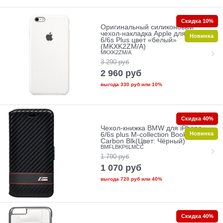
Скидка 10%
Оригинальный силиконовый
чехол-накладка Apple для iPhone
Новинка
6/6s Plus цвет «белый»
(MKXK2ZM/A)
MKXK2ZM/A
3 290
руб
2 960
руб
выгода
330 руб
или
10%
Скидка 40%
Чехол-книжка BMW для iPhone
Новинка
6/6s plus M-collection Booktype
Carbon Blk(Цвет: Чёрный)
BMFLBKP6LMCC
1 790
руб
1 070
руб
выгода
720 руб
или
40%
Скидка 40%