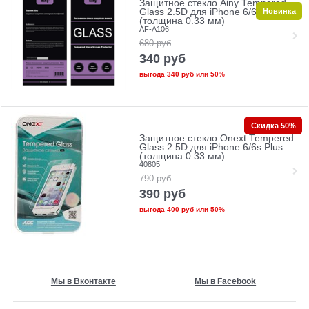
Защитное стекло Ainy Tempered
Новинка
Glass 2.5D для iPhone 6/6s PLUS
(толщина 0.33 мм)
AF-A106
680
руб
340
руб
выгода
340 руб
или
50%
Скидка 50%
Защитное стекло Onext Tempered
Glass 2.5D для iPhone 6/6s Plus
(толщина 0.33 мм)
40805
790
руб
390
руб
выгода
400 руб
или
50%
Мы в Вконтакте
Мы в Facebook