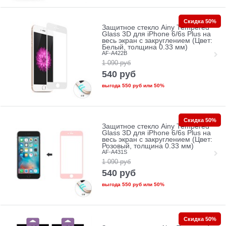
Скидка 50%
Защитное стекло Ainy Tempered
Glass 3D для iPhone 6/6s Plus на
весь экран с закруглением (Цвет:
Белый, толщина 0.33 мм)
AF-A422B
1 090
руб
540
руб
выгода
550 руб
или
50%
Скидка 50%
Защитное стекло Ainy Tempered
Glass 3D для iPhone 6/6s Plus на
весь экран с закруглением (Цвет:
Розовый, толщина 0.33 мм)
AF-A431S
1 090
руб
540
руб
выгода
550 руб
или
50%
Скидка 50%