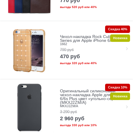
770
руб
выгода
520 руб
или
40%
Скидка 40%
Чехол-накладка Rock Cubee
Новинка
Series для Apple iPhone 6/6S Plus
1662
790
руб
470
руб
выгода
320 руб
или
40%
Скидка 10%
Оригинальный силиконовый
чехол-накладка Apple для iPhone
Новинка
6/6s Plus цвет «угольно-серый»
(MKXJ2ZM/A)
MKXJ2ZM/A
3 290
руб
2 960
руб
выгода
330 руб
или
10%