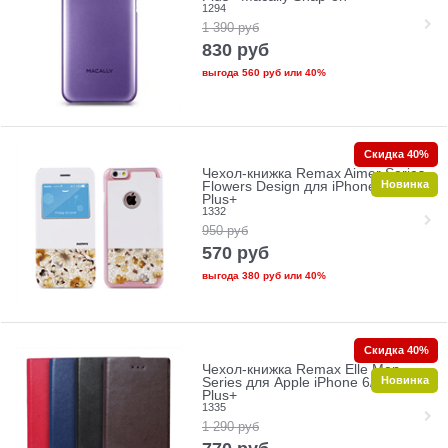
1294
1 390
руб
830
руб
выгода
560 руб
или
40%
Скидка 40%
Чехол-книжка Remax Aimer Series
Новинка
Flowers Design для iPhone 6/6s
Plus+
1332
950
руб
570
руб
выгода
380 руб
или
40%
Скидка 40%
Чехол-книжка Remax Elle Men
Новинка
Series для Apple iPhone 6/6s
Plus+
1335
1 290
руб