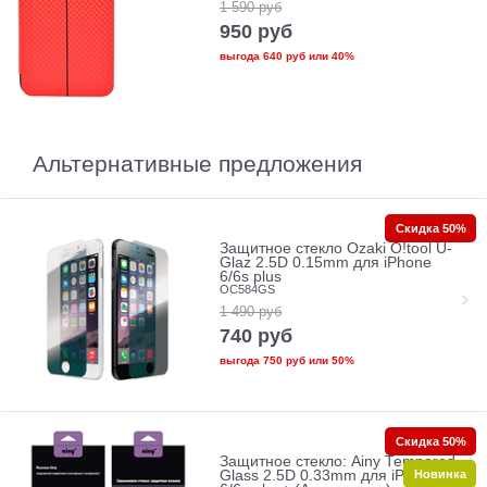
1 590
руб
950
руб
выгода
640 руб
или
40%
Альтернативные предложения
Скидка 50%
Защитное стекло Ozaki O!tool U-
Glaz 2.5D 0.15mm для iPhone
6/6s plus
OC584GS
1 490
руб
740
руб
выгода
750 руб
или
50%
Скидка 50%
Защитное стекло: Ainy Tempered
Новинка
Glass 2.5D 0.33mm для iPhone