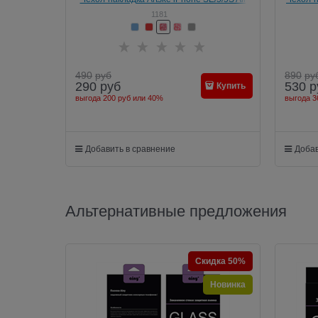
case
1181
490
руб
890
ру
290
руб
530
р
Купить
выгода
200 руб
или
40%
выгода
3
Добавить в сравнение
Добав
Альтернативные предложения
Скидка 50%
Новинка