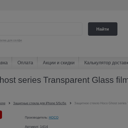
Найти
алка для селфи
авка
Оплата
Акции и скидки
Калькулятор достав
st series Transparent Glass fi
hone
Защитные стекла для iPhone 5/5c/5s
Защитное стекло Hoco Ghost series T
Производитель:
HOCO
Артикул:
1414