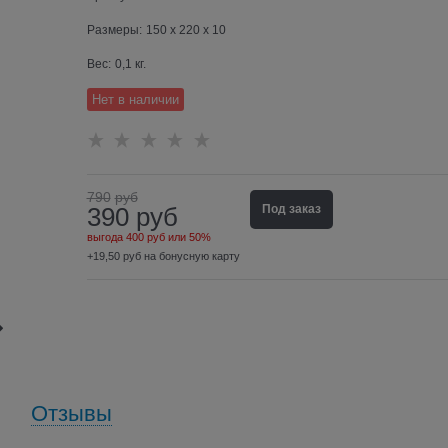
Размеры:
150 x 220 x 10
Вес:
0,1
кг.
Нет в наличии
790
руб
390
руб
Под заказ
выгода
400 руб
или
50%
+19,50 руб на бонусную карту
Отзывы