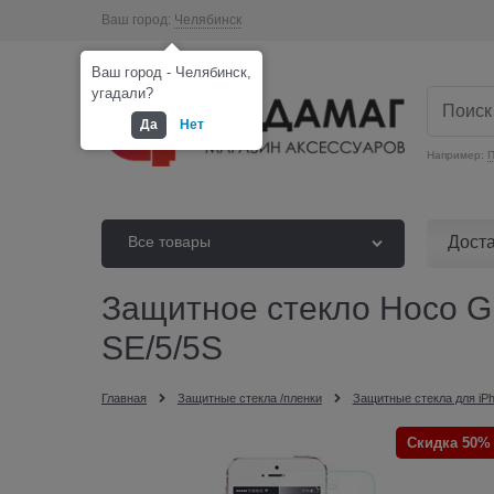
Ваш город:
Челябинск
Ваш город - Челябинск,
угадали?
Да
Нет
Например:
П
Дост
Все товары
Защитное стекло Hoco Gho
SE/5/5S
Главная
Защитные стекла /пленки
Защитные стекла для iP
Скидка 50%