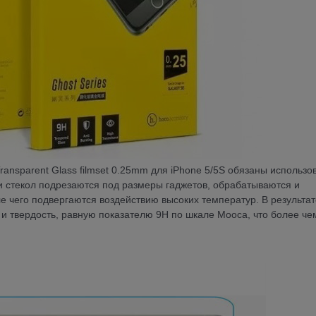
ransparent Glass filmset 0.25mm для iPhone 5/5S обязаны использ
ки стекол подрезаются под размеры гаджетов, обрабатываются и
е чего подвергаются воздействию высоких температур. В результат
 и твердость, равную показателю 9Н по шкале Мооса, что более че