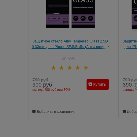
Защитное стекло Ainy Tempered Glass 2.5D
Защитно
0.33mm для iPhone SE/5/5c/5s (Анти-шпион)
для iPh
AF-A069
790
руб
790
ру
390
руб
390
р
Купить
выгода
400 руб
или
50%
выгода
4
Добавить в сравнение
Добав