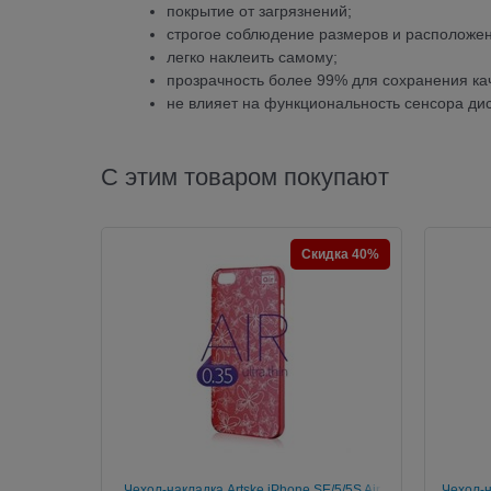
покрытие от загрязнений;
строгое соблюдение размеров и расположе
легко наклеить самому;
прозрачность более 99% для сохранения ка
не влияет на функциональность сенсора
С этим товаром покупают
Скидка 40%
Чехол-накладка Artske iPhone SE/5/5S Air
Чехол-н