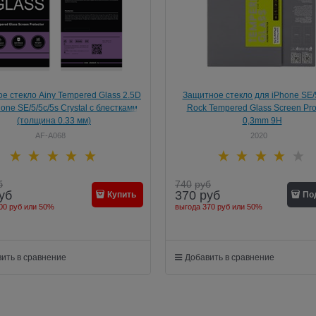
е стекло Ainy Tempered Glass 2.5D
Защитное стекло для iPhone SE/5
one SE/5/5c/5s Crystal с блестками
Rock Tempered Glass Screen Pro
(толщина 0.33 мм)
0,3mm 9H
AF-A068
2020
б
740
руб
уб
370
руб
Купить
По
00 руб
или
50%
выгода
370 руб
или
50%
ить в сравнение
Добавить в сравнение