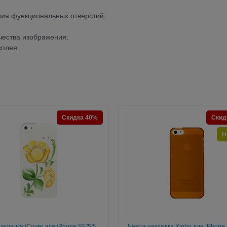
ния функциональных отверстий;
чества изображения;
 дисплея.
Скидка 40%
Скид
Н
акладка iCover для iPhone SE/5/5S
Чехол-накладка Xinbo для iPhone