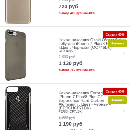
720
руб
выгода
480 руб
или
40%
Скидка 40%
Чехол-накладка Ozaki O!coat 0.4
Новинка
Jelly для iPhone 7 Plus/8 Plus
«Цвет: Черный» (OC746BK)
OC746BK
1 890
руб
1 130
руб
выгода
760 руб
или
40%
Скидка 40%
Чехол-накладка Ferrari для
iPhone 7 Plus/8 Plus GT
Новинка
Experience Hard Carbon-
Aluminium , Цвет «Черный»
(FERCHCP7LBK)
FERCHCP7LBK
1 990
руб
1 190
руб