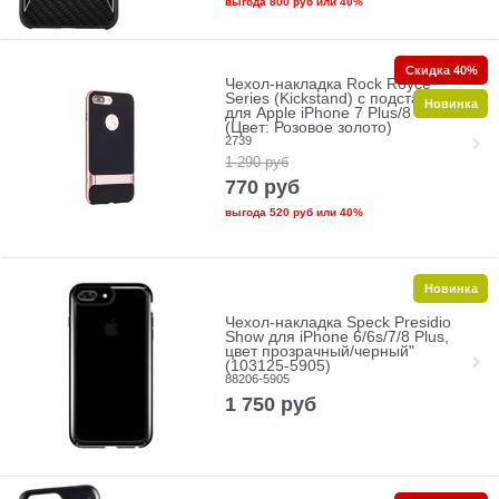
выгода
800 руб
или
40%
Скидка 40%
Чехол-накладка Rock Royce
Series (Kickstand) с подставкой
Новинка
для Apple iPhone 7 Plus/8 Plus
(Цвет: Розовое золото)
2739
1 290
руб
770
руб
выгода
520 руб
или
40%
Новинка
Чехол-накладка Speck Presidio
Show для iPhone 6/6s/7/8 Plus,
цвет прозрачный/черный"
(103125-5905)
88206-5905
1 750
руб