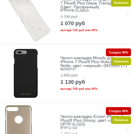
Новинка
7 Plus/8 Plus Glase Transparent
(Цвет: Прозрачный)
IP7PHYB-GLSNUD
1 790
руб
1 070
руб
выгода
720 руб
или
40%
Скидка 40%
Чехол-накладка Moodz для
Новинка
iPhone 7 Plus/8 Plus Nubuck Hard
Notte, цвет «черный» (MZ655727)
MZ655727
1 890
руб
1 130
руб
выгода
760 руб
или
40%
Скидка 40%
Чехол-накладка iCover iPhone 7
Новинка
Plus/8 Plus Glossy, цвет «золотой»
(IP7P-G-GD)
IP7P-G-GD
1 200
руб