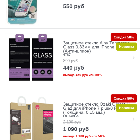
550
руб
Скидка 50%
Защитное стекло Ainy Tempered
Новинка
Glass 0.33мм для iPhone 7/8 Plus
(Анти-шпион)
4767
890
руб
440
руб
выгода
450 руб
или
50%
Скидка 50%
Защитное стекло Ozaki O!coat U-
Новинка
Glaz для iPhone 7 plus/8 Plus
(Толщина: 0.15 мм.)
OC748GS
2 190
руб
1 090
руб
выгода
1 100 руб
или
50%