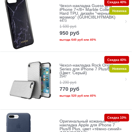
Скидка 40%
Чехол-накладка Guess для
iPhone 7+/8+ Marble Collection
Новинка
Hard TPU, дизайн "черный
мрамор" (GUHCI8LHYMABK)
4473
1 590
руб
950
руб
выгода
640 руб
или
40%
Скидка 40%
Чехол-накладка Rock Origin
Новинка
Series для iPhone 7 Plus/8 Plus
(Цвет: Серый)
2547
1 290
руб
770
руб
выгода
520 руб
или
40%
Скидка 10%
Оригинальный кожаный чехол-
накладка Apple для iPhone 7
Plus/8 Plus, цвет «тёмно-синий»