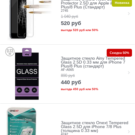
Новинка
Protector 2.5D для Apple iPhone 7
Plus/8 Plus (Стандарт)
2745
1 040
руб
520
руб
выгода
520 руб
или
50%
Скидка 50%
Защитное стекло Ainy Tempered
Glass 2.5D 0.33 мм для iPhone 7
Plus/8 Plus (стандарт)
AF-A565
890
руб
440
руб
выгода
450 руб
или
50%
Защитное стекло Onext Tempered
Glass 2.5D для iPhone 7/8 Plus
(толщина 0.33 мм)
4742