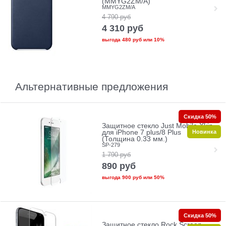
(MMYG2ZM/A)
MMYG2ZM/A
4 790
руб
4 310
руб
выгода
480 руб
или
10%
Альтернативные предложения
Скидка 50%
Защитное стекло Just Mobile Xkin
Новинка
для iPhone 7 plus/8 Plus
(Толщина 0.33 мм.)
SP-279
1 790
руб
890
руб
выгода
900 руб
или
50%
Скидка 50%
Защитное стекло Rock Screen