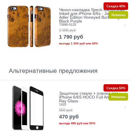
Скидка 40%
Чехол-накладка Speck CandyShell
Inked для iPhone 6/6s - Jonathan
Новинка
Adler Edition Honeyed Burl/Berry
Black Purple
73990-5125
2 990
руб
1 790
руб
выгода
1 200 руб
или
40%
Альтернативные предложения
Скидка 50%
Защитное стекло + пленка для
Новинка
iPhone 6/6S HOCO Full Anti-Blue
Ray Glass
1410
950
руб
470
руб
выгода
480 руб
или
50%