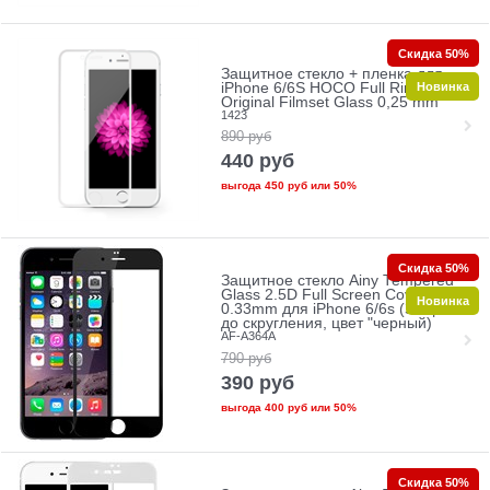
Скидка 50%
Защитное стекло + пленка для
Новинка
iPhone 6/6S HOCO Full Rim
Original Filmset Glass 0,25 mm
1423
890
руб
440
руб
выгода
450 руб
или
50%
Скидка 50%
Защитное стекло Ainy Tempered
Glass 2.5D Full Screen Cover
Новинка
0.33mm для iPhone 6/6s (Защита
до скругления, цвет "черный)
AF-A364A
790
руб
390
руб
выгода
400 руб
или
50%
Скидка 50%