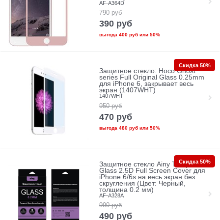
AF-A364D
790
руб
390
руб
выгода
400 руб
или
50%
Скидка 50%
Защитное стекло: Hoco Ghost
series Full Original Glass 0.25mm
для iPhone 6, закрывает весь
экран (1407WHT)
1407WHT
950
руб
470
руб
выгода
480 руб
или
50%
Скидка 50%
Защитное стекло Ainy Tempered
Glass 2.5D Full Screen Cover для
iPhone 6/6s на весь экран без
скругления (Цвет: Черный,
толщина 0.2 мм)
AF-A328A
990
руб
490
руб