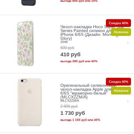
выгода
800 руб
или
10%
Скидка 40%
Чехол-накладка Hoco Super Star
Series Painted силикон для Apple
Новинка
iPhone 6/6S (Дизайн: Morning
Glory)
2048
690
руб
410
руб
выгода
280 руб
или
40%
Скидка 40%
Оригинальный силиконовый
чехол-накладка Apple для iPhone
Новинка
6/6S "мраморно-белый"
(MLCX2ZM/A)
MLCX2ZM/A
2 890
руб
1 730
руб
выгода
1 160 руб
или
40%