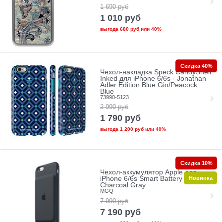
1 690
руб
1 010
руб
выгода
680 руб
или
40%
Скидка 40%
Чехол-накладка Speck CandyShell
Inked для iPhone 6/6s - Jonathan
Adler Edition Blue Gio/Peacock
Blue
73990-5123
2 990
руб
1 790
руб
выгода
1 200 руб
или
40%
Скидка 10%
Чехол-аккумулятор Apple для
Новинка
iPhone 6/6s Smart Battery Case
Charcoal Gray
MGQ
7 990
руб
7 190
руб