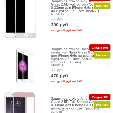
Защитное стекло Ainy Tempered
Glass 2.5D Full Screen Cover
Новинка
0.33mm для iPhone 6/6s (Защита
до скругления, цвет "белый")
AF-A364B
790
руб
390
руб
выгода
400 руб
или
50%
Скидка 50%
Защитное стекло Hoco Ghost
series Full Nano Glass 0.15mm
Новинка
для iPhone 6/6s на весь экран без
скругления (Цвет: Белый,
толщина 0.15 мм)
1408WHT
950
руб
470
руб
выгода
480 руб
или
50%
Скидка 50%
Защитное стекло Ainy Tempered
Glass 2.5D Full Screen Cover
Новинка
0.33mm для iPhone 6/6s (Защита
до скругления, цвет "розовое
золото")