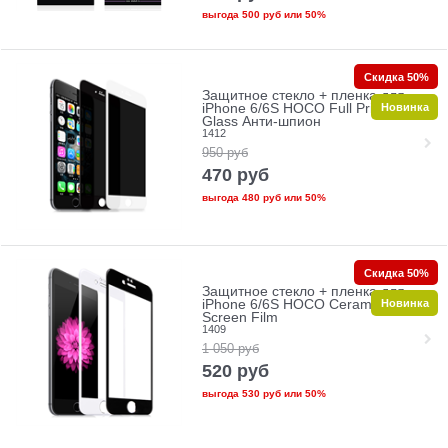
выгода
500 руб
или
50%
Скидка 50%
Защитное стекло + пленка для
Новинка
iPhone 6/6S HOCO Full Privacy
Glass Анти-шпион
1412
950
руб
470
руб
выгода
480 руб
или
50%
Скидка 50%
Защитное стекло + пленка для
Новинка
iPhone 6/6S HOCO Ceramic Glass
Screen Film
1409
1 050
руб
520
руб
выгода
530 руб
или
50%