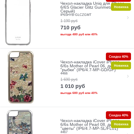
Чехол-накладка Uniq для iPhone
Новинка
6/6S Glacier Glitz Gunmetal (Цвет:
Серый)
IP6SHYB-GLCZGMT
1 190
руб
710
руб
выгода
480 руб
или
40%
Скидка 40%
Чехол-накладка iCover iPhone
Новинка
6/6s Mother of Pearl 06, дизайн
"рыбки" (IP6/4.7-MP-GD/GF)
4466
1 690
руб
1 010
руб
выгода
680 руб
или
40%
Скидка 40%
Чехол-накладка iCover iPhone
Новинка
6/6s Mother of Pearl 08, дизайн
"цветы" (IP6/4.7-MP-SL/FL01)
4467