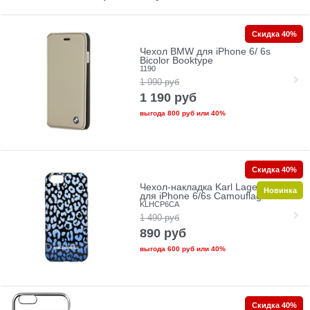
Скидка 40%
Чехол BMW для iPhone 6/ 6s
Bicolor Booktype
1190
1 990
руб
1 190
руб
выгода
800 руб
или
40%
Скидка 40%
Чехол-накладка Karl Lagerfeld
Новинка
для iPhone 6/6s Camouflage Hard
KLHCP6CA
1 490
руб
890
руб
выгода
600 руб
или
40%
Скидка 40%