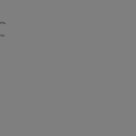
ить
что