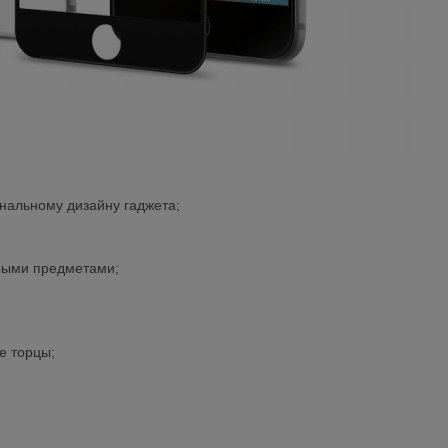
инальному дизайну гаджета;
трыми предметами;
е торцы;