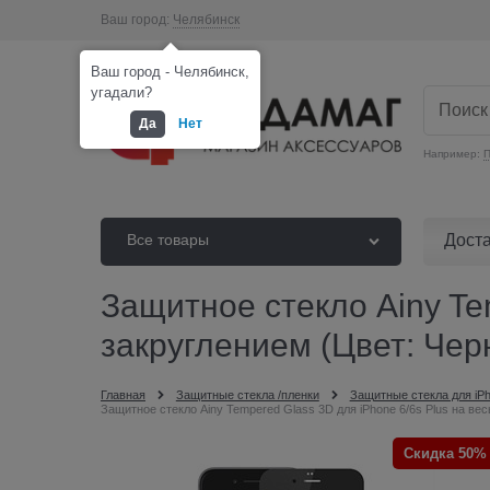
Ваш город:
Челябинск
Ваш город - Челябинск,
угадали?
Да
Нет
Например:
П
Дост
Все товары
Защитное стекло Ainy Tem
закруглением (Цвет: Чер
Главная
Защитные стекла /пленки
Защитные стекла для iP
Защитное стекло Ainy Tempered Glass 3D для iPhone 6/6s Plus на ве
Скидка 50%