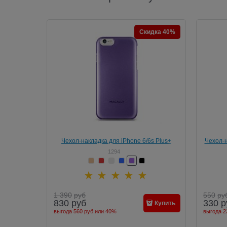
Скидка 40%
Чехол-накладка для iPhone 6/6s Plus+
Чехол-н
Macally Snap-on
1294
1 390
руб
550
ру
830
руб
330
р
Купить
выгода
560 руб
или
40%
выгода
2