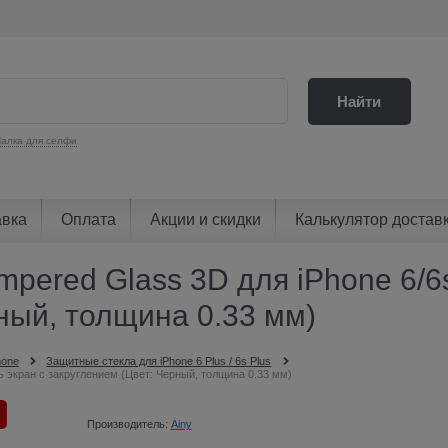
Найти
алка для селфи
авка
Оплата
Акции и скидки
Калькулятор достав
pered Glass 3D для iPhone 6/6s
ный, толщина 0.33 мм)
hone
Защитные стекла для iPhone 6 Plus / 6s Plus
сь экран с закруглением (Цвет: Черный, толщина 0.33 мм)
Производитель:
Ainy