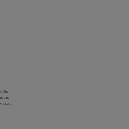
6/6s
дость
ивость