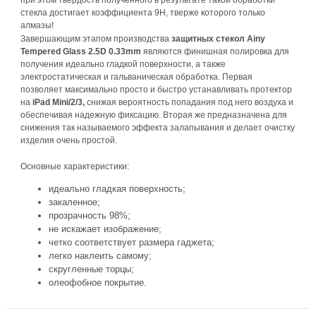
стекла достигает коэффициента 9Н, тверже которого только
алмазы!
Завершающим этапом производства
защитных стекол
Ainy
Tempered Glass 2.5D 0.33mm
являются финишная полировка для
получения идеально гладкой поверхности, а также
электростатическая и гальваническая обработка. Первая
позволяет максимально просто и быстро устанавливать протектор
на
iPad Mini/2/3,
снижая вероятность попадания под него воздуха и
обеспечивая надежную фиксацию. Вторая же предназначена для
снижения так называемого эффекта залапывания и делает очистку
изделия очень простой.
Основные характеристики:
идеально гладкая поверхность;
закаленное;
прозрачность 98%;
не искажает изображение;
четко соответствует размера гаджета;
легко наклеить самому;
скругленные торцы;
олеофобное покрытие.