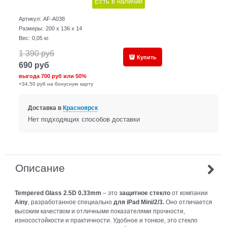
Есть в наличии
Артикул:
AF-A038
Размеры:
200 x 136 x 14
Вес:
0,05
кг.
1 390
руб
Купить
690
руб
выгода
700 руб
или
50%
+34,50 руб на бонусную карту
Доставка в
Красноярск
Нет подходящих способов доставки
Описание
Tempered
Glass 2.5
D 0.33
mm
– это
защитное стекло
от компании
Ainy
, разработанное специально
для
iPad
Mini/2/3.
Оно отличается
высоким качеством и отличными показателями прочности,
износостойкости и практичности. Удобное и тонкое, это стекло