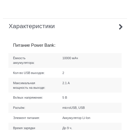
Характеристики
Питание Power Bank:
Ёмкость
10000 мАч
аккумулятора:
Кол-во USB выходов:
2
Максимальная
2.1 А
мощность на выходе:
Вх/вых напряжение:
5 В
Разъём:
microUSB, USB
Элемент питания:
Аккумулятор Li-Ion
Время зарядки
До 9 ч.