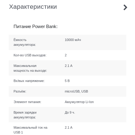
Характеристики
Питание Power Bank:
Ёмкость
10000 мАч
аккумулятора:
Кол-во USB выходов:
2
Максимальная
2.1 А
мощность на выходе:
Вх/вых напряжение:
5 В
Разъём:
microUSB, USB
Элемент питания:
Аккумулятор Li-Ion
Время зарядки
До 9 ч.
аккумулятора:
Максимальный ток на
2.1 А
USB 1