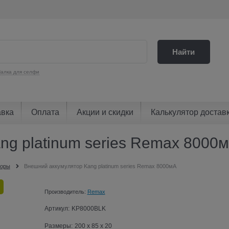
Найти
алка для селфи
авка
Оплата
Акции и скидки
Калькулятор достав
ng platinum series Remax 8000
торы
Внешний аккумулятор Kang platinum series Remax 8000мА
Производитель:
Remax
Артикул:
KP8000BLK
Размеры:
200 x 85 x 20