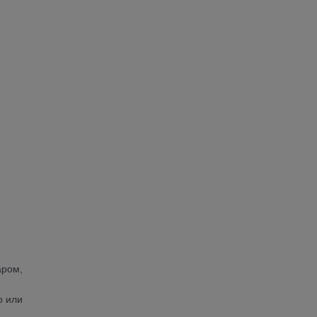
аром,
о или