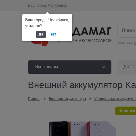
Ваш город:
Челябинск
Ваш город - Челябинск,
угадали?
Да
Нет
Например:
П
Дост
Все товары
Внешний аккумулятор Ka
Главная
Внешние аккумуляторы
Универсальные аккумуля
Новинка