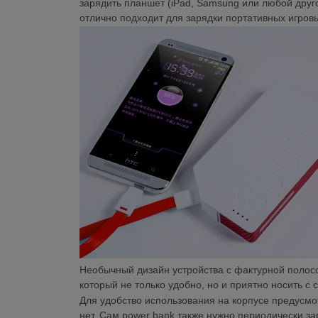
зарядить планшет (iPad, Samsung или любой друго
отлично подходит для зарядки портативных игровы
Необычный дизайн устройства с фактурной полосо
который не только удобно, но и приятно носить с 
Для удобство использования на корпусе предусм
нет. Сам power bank также нужно периодически зар