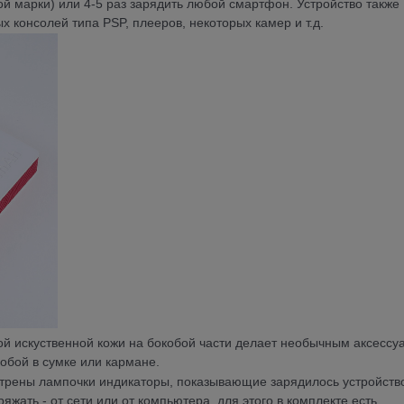
й марки) или 4-5 раз зарядить любой смартфон. Устройство также
х консолей типа PSP, плееров, некоторых камер и т.д.
й искуственной кожи на бокобой части делает необычным аксессу
собой в сумке или кармане.
отрены лампочки индикаторы, показывающие зарядилось устройств
яжать - от сети или от компьютера, для этого в комплекте есть